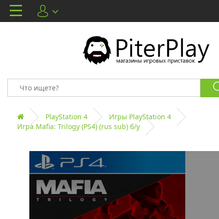
PlayStation 4
Игры PlayStation 4
Игра Mafia: Trilogy (PS4) (rus sub) б/у