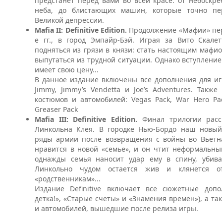
предстанет перед вами во всей красе: от небоскр
неба, до блистающих машин, которые точно пе
Великой депрессии.
Mafia II: Definitive Edition.
Продолжение «Мафии» пере
е гг., в город Эмпайр-Бэй. Играя за Вито Скалет
подняться из грязи в князи: стать настоящим мафи
выпутаться из трудной ситуации. Однако вступление
имеет свою цену...
В данное издание включены все дополнения для игр
Jimmy, Jimmy’s Vendetta и Joe’s Adventures. Так
костюмов и автомобилей: Vegas Pack, War Hero Pa
Greaser Pack
Mafia III: Definitive Edition.
Финал трилогии расс
Линкольна Клея. В городке Нью-Бордо наш новый
ряды армии после возвращения с войны во Вьетн
нравится в новой «семье», и он чтит неформальны
однажды семья наносит удар ему в спину, убива
Линкольно чудом остается жив и клянется о
«родственникам»...
Издание Definitive включает все сюжетные допо
детка!», «Старые счеты» и «Знамения времен»), а т
и автомобилей, вышедшие после релиза игры.