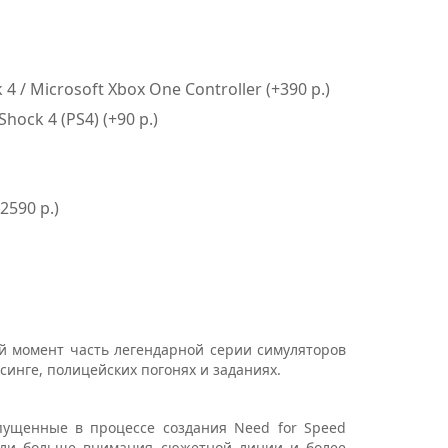
 / Microsoft Xbox One Controller (+390 р.)
ock 4 (PS4) (+90 р.)
2590 р.)
й момент часть легендарной серии симуляторов
йсинге, полицейских погонях и заданиях.
пущенные в процессе создания Need for Speed
или больше внимания сюжетной линии и более