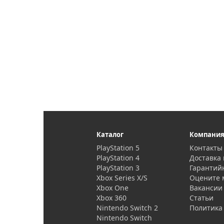
Каталог
Компани
PlayStation 5
Контакты
PlayStation 4
Доставка 
PlayStation 3
Гарантий
Xbox Series X/S
Оцените 
Xbox One
Вакансии
Xbox 360
Статьи
Nintendo Switch 2
Политика
Nintendo Switch