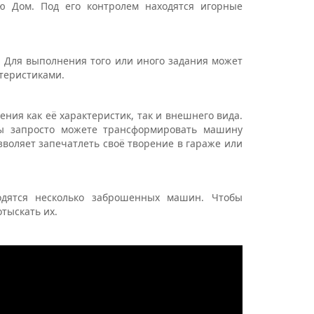
ю Дом. Под его контролем находятся игорные
в. Для выполнения того или иного задания может
теристиками.
ния как её характеристик, так и внешнего вида.
вы запросто можете трансформировать машину
зволяет запечатлеть своё творение в гараже или
одятся несколько заброшенных машин. Чтобы
тыскать их.