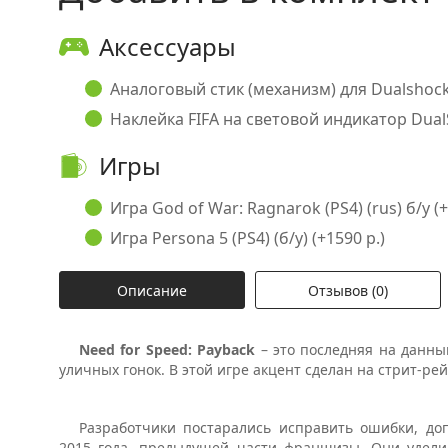
Аксессуары
Аналоговый стик (механизм) для Dualshock 4
Наклейка FIFA на световой индикатор DualSh
Игры
Игра God of War: Ragnarok (PS4) (rus) б/у (+
Игра Persona 5 (PS4) (б/у) (+1590 р.)
Описание
Отзывов (0)
Need for Speed: Payback
– это последняя на данны
уличных гонок. В этой игре акцент сделан на стрит-ре
Разработчики постарались исправить ошибки, до
2015 года, предыдущей части франшизы. Они удел