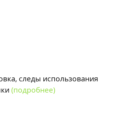
овка, следы использования
пки
(подробнее)