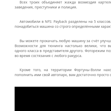
Всех троих объединяет жажда возмездия картел
заведения, преступники и полиция.
Автомобили в NFS: Payback разделены на 5 классо
понадобиться машина со строго определёнными харак
Вы можете прокачать любую машину за счёт улучше
Возможности для тюнинга настолько велики, что 
одного класса в представителя другого. Фоторежим по
во время состязания с любого ракурса.
Кроме того, на территории Фортуны-Вэлли нах
пополнить ими свой автопарк, вам достаточно просто о