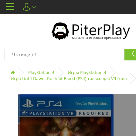
PlayStation 4
Игры PlayStation 4
Игра Until Dawn: Rush of Blood (PS4) только для VR (rus)