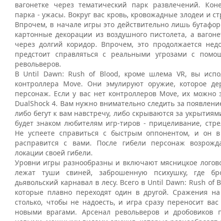
вагонетке через тематический парк развлечений. Кон
парка - ужасы. Вокруг вас кровь, кровожадные злодеи и 
Впрочем, в начале игры это действительно лишь бутафор
картонные декорации из воздушного пистолета, а вагоне
через долгий коридор. Впрочем, это продолжается недо
предстоит справляться с реальными угрозами с помо
револьверов.
В Until Dawn: Rush of Blood, кроме шлема VR, вы испо
контроллера Move. Они эмулируют оружие, которое д
персонаж. Если у вас нет контроллеров Move, их можно
DualShock 4. Вам нужно внимательно следить за появлени
либо бегут к вам навстречу, либо скрываются за укрытиям
будет знаком любителям игр-тиров - прицеливание, стре
Не успеете справиться с быстрым оппонентом, и он в
расправится с вами. После гибели персонаж возрожд
локации своей гибели.
Уровни игры разнообразны и включают мясницкое логово,
лежат туши свиней, заброшенную психушку, где бр
дьявольский карнавал в лесу. Всего в Until Dawn: Rush of 
которые плавно переходят один в другой. Сражения на
столько, чтобы не надоесть, и игра сразу переносит вас
новыми врагами. Арсенал револьверов и дробовиков 