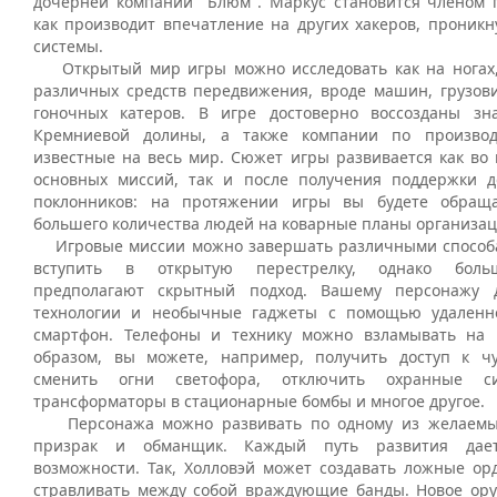
дочерней компании "Блюм". Маркус становится членом г
как производит впечатление на других хакеров, проникн
системы.
Открытый мир игры можно исследовать как на ногах,
различных средств передвижения, вроде машин, грузови
гоночных катеров. В игре достоверно воссозданы зн
Кремниевой долины, а также компании по производс
известные на весь мир. Сюжет игры развивается как во
основных миссий, так и после получения поддержки д
поклонников: на протяжении игры вы будете обращ
большего количества людей на коварные планы организац
Игровые миссии можно завершать различными способа
вступить в открытую перестрелку, однако боль
предполагают скрытный подход. Вашему персонажу 
технологии и необычные гаджеты с помощью удаленно
смартфон. Телефоны и технику можно взламывать на 
образом, вы можете, например, получить доступ к ч
сменить огни светофора, отключить охранные си
трансформаторы в стационарные бомбы и многое другое.
Персонажа можно развивать по одному из желаемых 
призрак и обманщик. Каждый путь развития дае
возможности. Так, Холловэй может создавать ложные ор
стравливать между собой враждующие банды. Новое ор