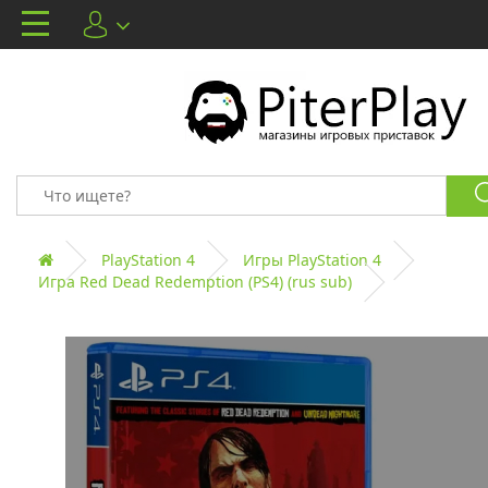
PlayStation 4
Игры PlayStation 4
Игра Red Dead Redemption (PS4) (rus sub)