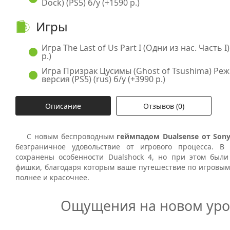
Dock) (PS5) б/у (+1590 р.)
Игры
Игра The Last of Us Part I (Одни из нас. Часть I)
р.)
Игра Призрак Цусимы (Ghost of Tsushima) Ре
версия (PS5) (rus) б/у (+3990 р.)
Описание
Отзывов (0)
С новым беспроводным
геймпадом
Dualsense
от
Son
безграничное удовольствие от игрового процесса. В
сохранены особенности
Dualshock
4, но при этом были
фишки, благодаря которым ваше путешествие по игровым
полнее и красочнее.
Ощущения на новом уро