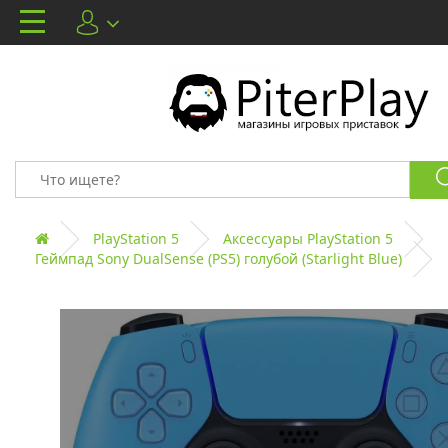
PlayStation 5
Аксессуары PlayStation 5
Геймпад Sony DualSense (PS5) голубой (Starlight Blue)