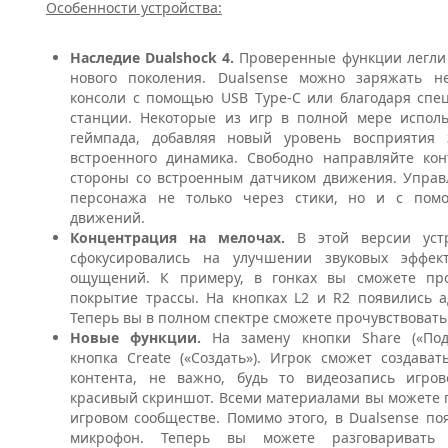
Особенности устройства:
Наследие
Dualshock
4.
Проверенные функции легли 
нового поколения.
Dualsense
можно заряжать не
консоли с помощью
USB
Type
-
C
или благодаря спе
станции. Некоторые из игр в полной мере испол
геймпада, добавляя новый уровень восприятия
встроенного динамика. Свободно направляйте ко
стороны со встроенным датчиком движения. Упра
персонажа не только через стики, но и с пом
движений.
Концентрация на мелочах.
В этой версии устр
сфокусировались на улучшении звуковых эффек
ощущений. К примеру, в гонках вы сможете про
покрытие трассы. На кнопках
L
2 и
R
2 появились а
Теперь вы в полном спектре сможете прочувствовать
Новые функции.
На замену кнопки
Share
(«По
кнопка
Create
(«Создать»). Игрок сможет создава
контента, не важно, будь то видеозапись игров
красивый скриншот. Всеми материалами вы можете 
игровом сообществе. Помимо этого, в
Dualsense
по
микрофон. Теперь вы можете разговаривать