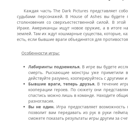
Каждая часть The Dark Pictures представляет собо
судьбами персонажей. В House of Ashes вы будете 
столкновения со сверхъестественной силой. В этой
Ираке. Американцы ищут новое оружие, а в итоге н
землей. Там их ждут кошмарные существа, которые, к
есть, если бывшие враги объединятся для противостоян
Особенности игры:
Лабиринты подземелья.
В игре вы будете иссл
смерть. Рыскающие монстры уже приметили ва
действуйте разумно, кооперируйтесь с другими и
Бывшие враги, теперь друзья.
В течение игр
кооперации героев. По сюжету они представляю
спастись можно лишь в команде. Находите общий
разногласия.
Вы не один.
Игра предоставляет возможность 
позволит вам передавать из рук в руки геймпа
сможете показать результаты игры другим за сч