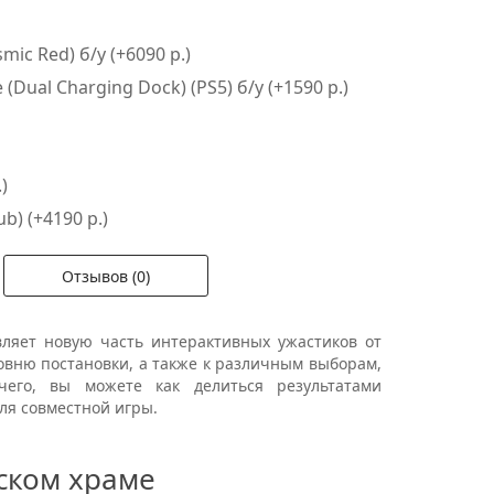
ic Red) б/у (+6090 р.)
Dual Charging Dock) (PS5) б/у (+1590 р.)
)
ub) (+4190 р.)
Отзывов (0)
ляет новую часть интерактивных ужастиков от
ровню постановки, а также к различным выборам,
чего, вы можете как делиться результатами
для совместной игры.
ском храме