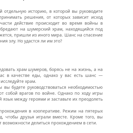
й отдельную историю, в которой вы руководите
принимать решения, от которых зависит исход
 части действие происходит во время войны в
абредают на шумерский храм, находящийся под
ажется, пришли из иного мира. Шанс на спасение
ия злу. Но удастся ли им это?
едовать храм шумеров, борясь не на жизнь, а на
с в качестве еды, однако у вас есть шанс —
 исследуйте храм.
ы вы будете руководствоваться необходимостью
т собой врагов по войне. Однако по ходу игры
 язык между героями и заставьте их преодолеть
прохождения в кооперативе. Режим на пятерых
д, чтобы друзья играли вместе. Кроме того, вы
ет возможности делиться прохождением в сети.