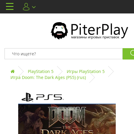
PlayStation 5
Игры PlayStation 5
Игра Doom: The Dark Ages (PS5) (rus)