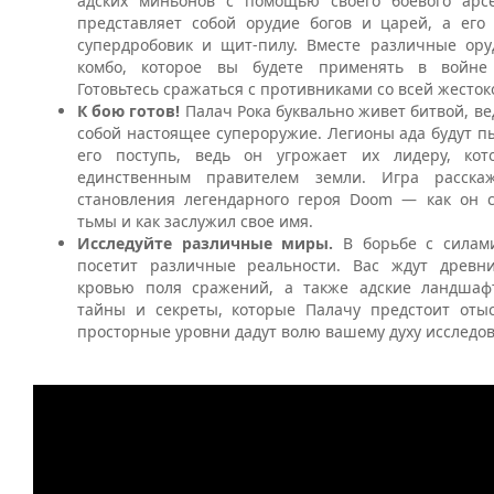
адских миньонов с помощью своего боевого арсе
представляет собой орудие богов и царей, а его
супердробовик и щит-пилу. Вместе различные ору
комбо, которое вы будете применять в войне
Готовьтесь сражаться с противниками со всей жесток
К бою готов!
Палач Рока буквально живет битвой, ве
собой настоящее супероружие. Легионы ада будут п
его поступь, ведь он угрожает их лидеру, кот
единственным правителем земли. Игра расска
становления легендарного героя Doom — как он 
тьмы и как заслужил свое имя.
Исследуйте различные миры.
В борьбе с силами
посетит различные реальности. Вас ждут древни
кровью поля сражений, а также адские ландшафт
тайны и секреты, которые Палачу предстоит оты
просторные уровни дадут волю вашему духу исследов