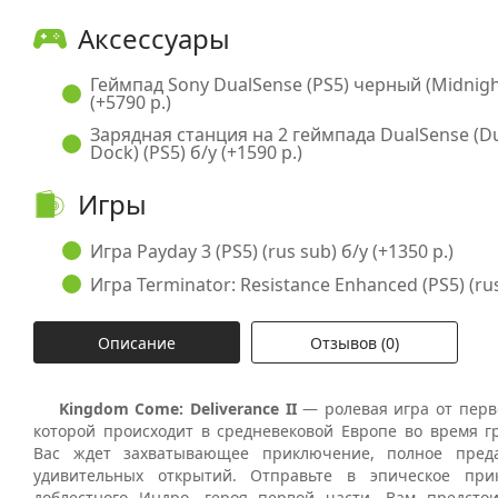
Аксессуары
Геймпад Sony DualSense (PS5) черный (Midnight
(+5790 р.)
Зарядная станция на 2 геймпада DualSense (D
Dock) (PS5) б/у (+1590 р.)
Игры
Игра Payday 3 (PS5) (rus sub) б/у (+1350 р.)
Игра Terminator: Resistance Enhanced (PS5) (rus
Описание
Отзывов (0)
Kingdom Come: Deliverance II
— ролевая игра от перво
которой происходит в средневековой Европе во время г
Вас ждет захватывающее приключение, полное преда
удивительных открытий. Отправьте в эпическое пр
доблестного Индро, героя первой части. Вам предсто