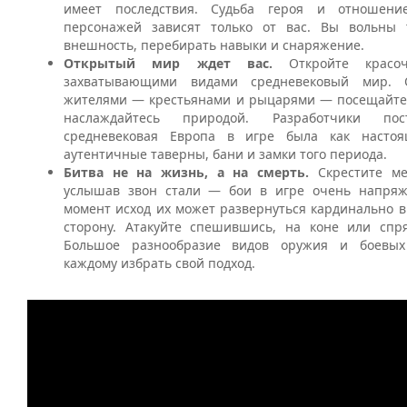
имеет последствия. Судьба героя и отношени
персонажей зависят только от вас. Вы вольны 
внешность, перебирать навыки и снаряжение.
Открытый мир ждет вас.
Откройте красо
захватывающими видами средневековый мир. 
жителями — крестьянами и рыцарями — посещайте
наслаждайтесь природой. Разработчики пос
средневековая Европа в игре была как насто
аутентичные таверны, бани и замки того периода.
Битва не на жизнь, а на смерть.
Скрестите м
услышав звон стали — бои в игре очень напря
момент исход их может развернуться кардинально 
сторону. Атакуйте спешившись, на коне или спр
Большое разнообразие видов оружия и боевых
каждому избрать свой подход.