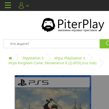
PlayStation 5
Игры PlayStation 5
Игра Kingdom Come: Deliverance II (2) (PS5) (rus sub)