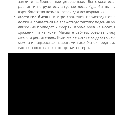
замки и заброшенные деревеньки. Вы окажетесь
равнин и погрузитесь в густые леса. Куда бы вы н
ждет богатство возможностей для исследования.
Жестокие битвы.
В игре сражения происходят от п
должны полагаться на грамотную тактику ведения б
движение приведет к смерти. Кроме боев на ногах,
сражения и на коне. Махайте саблей, оседлав скак
смело и решительно. Если же не хотите выдавать сво
можно и подкрасться к врагами тихо. Успех предприя
ваших навыков, так и от прокачки героя.