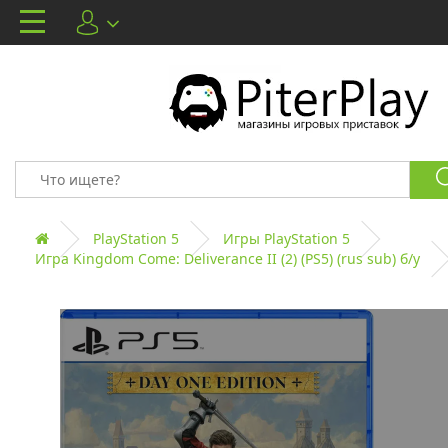
PlayStation 5
Игры PlayStation 5
Игра Kingdom Come: Deliverance II (2) (PS5) (rus sub) б/у