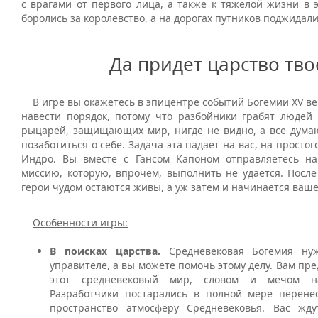
с врагами от первого лица, а также к тяжелой жизни в э
боролись за королевство, а на дорогах путников поджидал
Да придет царство тво
В игре вы окажетесь в эпицентре событий Богемии XV век
навести порядок, потому что разбойники грабят людей 
рыцарей, защищающих мир, нигде не видно, а все думаю
позаботиться о себе. Задача эта падает на вас, на просто
Индро. Вы вместе с Гансом Капоном отправляетесь н
миссию, которую, впрочем, выполнить не удается. После
герои чудом остаются живы, а уж затем и начинается ваш
Особенности игры:
В поисках царства.
Средневековая Богемия ну
управителе, а вы можете помочь этому делу. Вам пре
этот средневековый мир, словом и мечом на
Разработчики постарались в полной мере перене
пространство атмосферу Средневековья. Вас жду