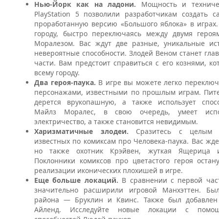
Нью-Йорк как на ладони.
Мощность и техниче
PlayStation 5 позволили разработчикам создать 
проработанную версию «Большого яблока» в играх.
городу, быстро переключаясь между двумя геро
Моралезом. Вас ждут две разные, уникальные ис
невероятные способности. Злодей Веном станет глав
части. Вам предстоит справиться с его кознями, к
всему городу.
Два героя-паука.
В игре вы можете легко переключ
персонажами, известными по прошлым играм. Пит
дерется врукопашную, а также использует спосо
Майлз Моралес, в свою очередь, умеет исп
электричество, а также становится невидимым.
Харизматичные злодеи.
Сразитесь с целым о
известных по комиксам про Человека-паука. Вас жде
но также охотник Крэйвен, жуткая Ящерица и
Поклонники комиксов про цветастого героя остану
реализации иконических плохишей в игре.
Еще больше локаций.
В сравнении с первой час
значительно расширили игровой Манхэттен. Бы
района — Бруклин и Квинс. Также был добавлен 
Айленд. Исследуйте новые локации с помо