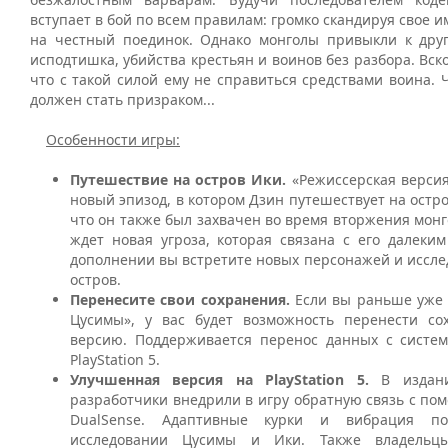
вступает в бой по всем правилам: громко скандируя свое и
на честный поединок. Однако монголы привыкли к друг
исподтишка, убийства крестьян и воинов без разбора. Вск
что с такой силой ему не справиться средствами воина. 
должен стать призраком...
Особенности игры:
Путешествие на остров Ики.
«Режиссерская версия
новый эпизод, в котором Дзин путешествует на остро
что он также был захвачен во время вторжения монг
ждет новая угроза, которая связана с его далеки
дополнении вы встретите новых персонажей и иссл
остров.
Перенесите свои сохранения.
Если вы раньше уже 
Цусимы», у вас будет возможность перенести со
версию. Поддерживается перенос данных с системы
PlayStation 5.
Улучшенная версия на PlayStation 5.
В издан
разработчики внедрили в игру обратную связь с п
DualSense. Адаптивные курки и вибрация п
исследовании Цусимы и Ики. Также владельцы