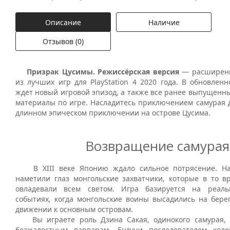
Описание
Наличие
Отзывов (0)
Призрак Цусимы. Режиссёрская версия
— расширенн
из лучших игр для PlayStation 4 2020 года. В обновлен
ждет новый игровой эпизод, а также все ранее выпущенн
материалы по игре. Насладитесь приключением самурая Д
длинном эпическом приключении на острове Цусима.
Возвращение самурая
В XIII веке Японию ждало сильное потрясение. На
наметили глаз монгольские захватчики, которые в то в
овладевали всем светом. Игра базируется на реаль
событиях, когда монгольские воины высадились на бере
движении к основным островам.
Вы играете роль Дзина Сакая, одинокого самурая, 
безжалостным варварам. Будучи последователем коде