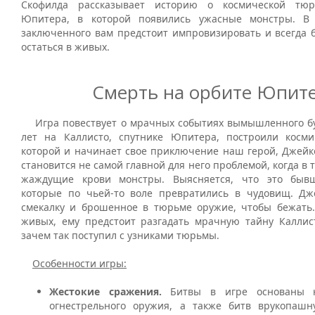
Скофилда рассказывает историю о космической тю
Юпитера, в которой появились ужасные монстры. В
заключенного вам предстоит импровизировать и всегда б
остаться в живых.
Смерть на орбите Юпит
Игра повествует о мрачных событиях вымышленного бу
лет на Каллисто, спутнике Юпитера, построили косм
которой и начинает свое приключение наш герой, Джейк
становится не самой главной для него проблемой, когда в
жаждущие крови монстры. Выясняется, что это быв
которые по чьей-то воле превратились в чудовищ. Дж
смекалку и брошенное в тюрьме оружие, чтобы бежать.
живых, ему предстоит разгадать мрачную тайну Каллист
зачем так поступил с узниками тюрьмы.
Особенности игры:
Жестокие сражения.
Битвы в игре основаны н
огнестрельного оружия, а также битв врукопашн