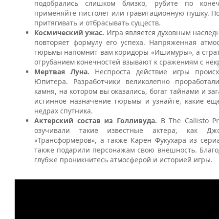
подобрались слишком близко, рубите по конеч
применяйте пистолет или гравитационную пушку. П
притягивать и отбрасывать существ.
Космический ужас.
Игра является духовным наслед
повторяет формулу его успеха. Напряженная атмо
тюрьмы напомнит вам коридоры «Ишимуры», а страт
отрубанием конечностей взывают к сражениям с не
Мертвая Луна.
Неспроста действие игры происх
Юпитера. Разработчики великолепно проработали
камня, на котором вы оказались, богат тайнами и за
истинное назначение тюрьмы и узнайте, какие еще
недрах спутника.
Актерский состав из Голливуда.
В The Callisto P
озучивали такие известные актера, как Д
«Трансформеров», а также Карен Фукухара из сери
также подарили персонажам свою внешность. Благо
глубже проникнитесь атмосферой и историей игры