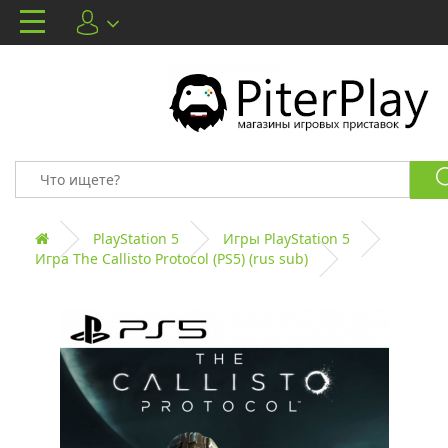
PlayStation 5
Игры PlayStation 5
Игра The Callisto Protocol (PS5) (rus sub)