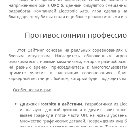
напряженный бой в
UFC
5
. Данный симулятор смешанны
разработан компанией
Electronic
Arts
. Игра сделана 
благодаря чему битвы стали еще более реалистичными и
Противостояния професси
Этот файтинг основан на реальных соревнованиях
боевым искусствам. Насладитесь обновленным игр
ознакомьтесь с новыми механиками, которые разнообразя
на разных аренах, присоединитесь к многопользоват
примите участие в настоящих соревнованиях. Дви
карьерной лестнице с бойцом, который будет подходить в
Особенности игры:
Движок
Frostbite
в действии.
Разработчики из
Ele
используют данный движок и в других своих прое
вывел графику в пятой части
UFC
на новый уровень
множество графических деталей. Повреждения лиц бо
удары выглядят максимально достоверно. Также вы