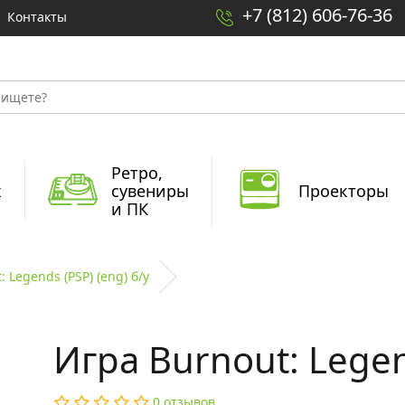
+7 (812) 606-76-36
Контакты
Ретро,
x
сувениры
Проекторы
и ПК
 Legends (PSP) (eng) б/у
Игра Burnout: Legen
0 отзывов