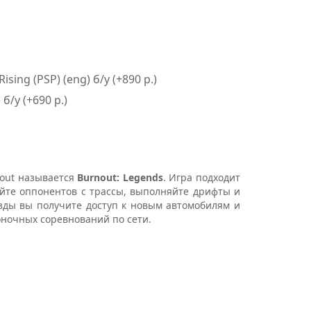
sing (PSP) (eng) б/у (+890 р.)
б/у (+690 р.)
out называется
Burnout: Legends
. Игра подходит
айте оппонентов с трассы, выполняйте дрифты и
езды вы получите доступ к новым автомобилям и
оночных соревнований по сети.