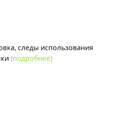
овка, следы использования
пки
(подробнее)