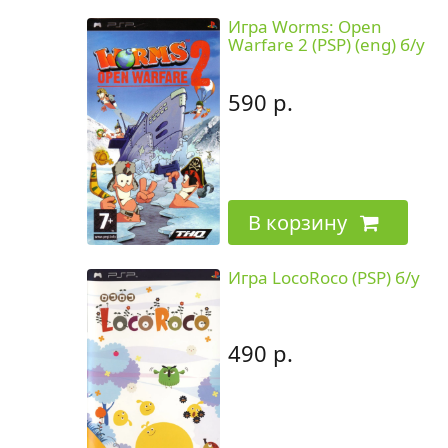
Игра Worms: Open
Warfare 2 (PSP) (eng) б/у
590 р.
В корзину
Игра LocoRoco (PSP) б/у
490 р.