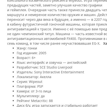
консольного космического рейсинга Wipeout.
Игра перени
предыдущих частей, заметно улучшая качество графики
и геймплея. Очередная часть также принесла двадцать че
маршрута и немереное количество оружия и машин. Дейс
переносит через два века в будущее, а именно — в 2207 го
в кабину футуристичной гоночной машины, которая прикл
антигравитацией к трассе. Именно с её помощью вам пред
не один чемпионский титул. Машина — часть известной в
антигравитационных автомобилей FX400. Противниками в 
семь команд, в том числе ранее неучаствовавшая EG-X.
Х
Жанр: гонки
Год издания: 2005
Возраст: 6+
Язык: интерфейс и озвучка — английский
Разработчик: SCE Studio Liverpool
Издатель: Sony Interactive Entertainment
Локализатор: Акелла
Серия: Wipeout
Платформа: PSP
Камера: от 3-го лица
Мультиплеер: да
Рейтинг Metacritic: 88
Диск б/у, игра запускается и стабильно работает