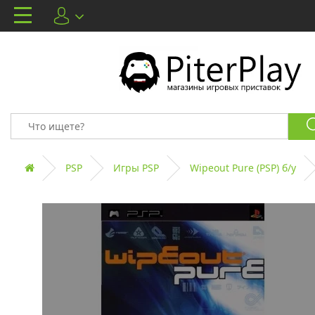
PSP
Игры PSP
Wipeout Pure (PSP) б/у