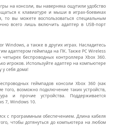
 игры на консоли, вы наверняка ощутили удобство
щаться к клавиатуре и мыши в играх-боевиках
я, то вы можете воспользоваться специальным
очно всего лишь включить адаптер в USB-порт
r Windows, а также в других играх. Насладитесь
тим адаптером геймпада на ПК. Также PC Wireless
о четырех беспроводных контроллера Xbox 360.
лько игроков. Используйте адаптер на компьютере
 у себя дома!
спроводных геймпадов консоли Xbox 360 (как
оме того, возможно подключение таких устройств,
тура и прочие устройства. Поддерживается
ws 7, Windows 10.
диск с программным обеспечением. Длина кабеля
 того, чтобы дотянуться до компьютера на любом