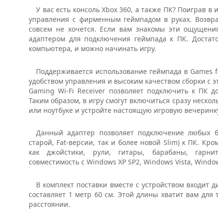
У вас есть консоль Xbox 360, а также ПК? Поиграв в
управления с фирменным геймпадом в руках. Возвра
совсем не хочется. Если вам знакомы эти ощущени
адаптером для подключения геймпада к ПК. Достат
компьютера, и можно начинать игру.
Поддерживается использование геймпада в Games fo
удобством управления и высоким качеством сборки с э
Gaming Wi-Fi Receiver позволяет подключить к ПК д
Таким образом, в игру смогут включиться сразу неско
или ноутбуке и устройте настоящую игровую вечеринку
Данный адаптер позволяет подключение любых бе
старой, Fat-версии, так и более новой Slim) к ПК. Кр
как джойстики, рули, гитары, барабаны, гарни
совместимость с Windows XP SP2, Windows Vista, Windo
В комплект поставки вместе с устройством входит 
составляет 1 метр 60 см. Этой длины хватит вам для
расстоянии.