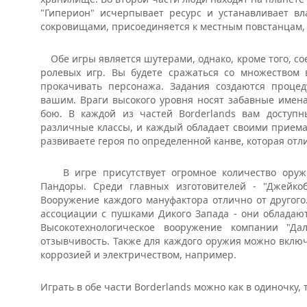
"Гиперион" исчерпывает ресурс и устанавливает вл
сокровищами, присоединяется к местным повстанцам, 
Обе игры является шутерами, однако, кроме того, с
ролевых игр. Вы будете сражаться со множеством 
прокачивать персонажа. Задания создаются процед
вашим. Враги высокого уровня носят забавные имена
бою. В каждой из частей Borderlands вам доступ
различные классы, и каждый обладает своими приема
развиваете героя по определенной канве, которая отли
В игре присутствует огромное количество оружи
Пандоры. Среди главных изготовителей - "Джейкобс
Вооружение каждого мануфактора отлично от другог
ассоциации с пушками Дикого Запада - они обладаю
Высокотехнологическое вооружение компании "Да
отзывчивость. Также для каждого оружия можно вклю
коррозией и электричеством, например.
Играть в обе части Borderlands можно как в одиночку, 