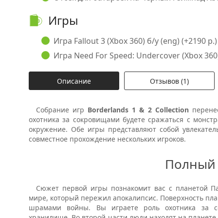
Игры
Игра Fallout 3 (Xbox 360) б/у (eng) (+2190 р.)
Игра Need For Speed: Undercover (Xbox 360) 
Описание
Отзывов (1)
Собрание игр
Borderlands 1 & 2 Collection
перене
охотника за сокровищами будете сражаться с монст
окружение. Обе игры представляют собой увлекател
совместное прохождение нескольких игроков.
Полный
Сюжет первой игры познакомит вас с планетой Па
мире, который пережил апокалипсис. Поверхность пл
шрамами войны. Вы играете роль охотника за с
хранилище. Во второй части люди находят на планет