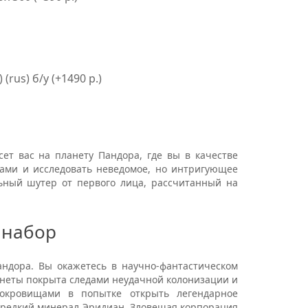
(rus) б/у (+1490 р.)
сет вас на планету Пандора, где вы в качестве
рами и исследовать неведомое, но интригующее
ьный шутер от первого лица, рассчитанный на
 набор
ндора. Вы окажетесь в научно-фантастическом
анеты покрыта следами неудачной колонизации и
окровищами в попытке открыть легендарное
е редкий минерал Эридиан. Зловещая корпорация