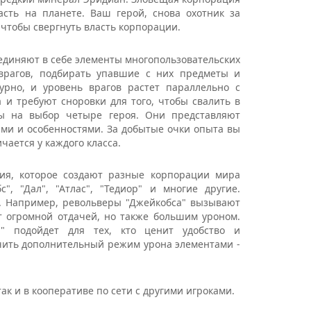
асть на планете. Ваш герой, снова охотник за
чтобы свергнуть власть корпорации.
оединяют в себе элементы многопользовательских
врагов, подбирать упавшие с них предметы и
урно, и уровень врагов растет параллельно с
 и требуют сноровки для того, чтобы свалить в
ны на выбор четыре героя. Они представляют
ми и особенностями. За добытые очки опыта вы
чается у каждого класса.
я, которое создают разные корпорации мира
", "Дал", "Атлас", "Тедиор" и многие другие.
о. Например, револьверы "Джейкобса" вызывают
т огромной отдачей, но также большим уроном.
л" подойдет для тех, кто ценит удобство и
чить дополнительный режим урона элементами -
так и в кооперативе по сети с другими игроками.