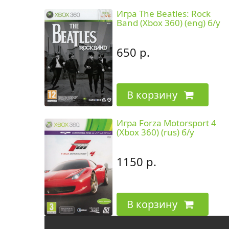
Игра The Beatles: Rock
Band (Xbox 360) (eng) б/у
650 р.
В корзину
Игра Forza Motorsport 4
(Xbox 360) (rus) б/у
1150 р.
В корзину