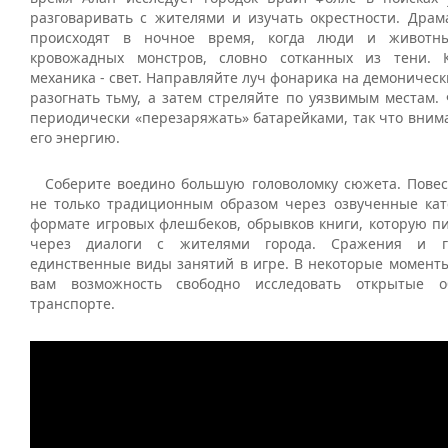
разговаривать с жителями и изучать окрестности. Драм
происходят в ночное время, когда люди и животн
кровожадных монстров, словно сотканных из тени. 
механика - свет. Направляйте луч фонарика на демоническ
разогнать тьму, а затем стреляйте по уязвимым местам.
периодически «перезаряжать» батарейками, так что вним
его энергию.
Соберите воедино большую головоломку сюжета. Повес
не только традиционным образом через озвученные кат
формате игровых флешбеков, обрывков книги, которую пи
через диалоги с жителями города. Сражения и г
единственные виды занятий в игре. В некоторые моменты
вам возможность свободно исследовать открытые 
транспорте.