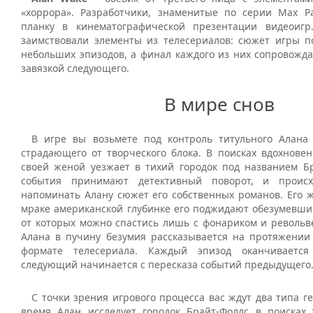
«хоррора». Разработчики, знаменитые по серии Max P
планку в кинематографической презентации видеоигр
заимствовали элементы из телесериалов: сюжет игры п
небольших эпизодов, а финал каждого из них сопровожд
завязкой следующего.
В мире снов
В игре вы возьмете под контроль титульного Алана 
страдающего от творческого блока. В поисках вдохновен
своей женой уезжает в тихий городок под названием Бр
события принимают детективный поворот, и проис
напоминать Алану сюжет его собственных романов. Его ж
мраке американской глубинке его поджидают обезумевши
от которых можно спастись лишь с фонариком и револьв
Алана в пучину безумия рассказывается на протяжении
формате телесериала. Каждый эпизод оканчивается
следующий начинается с пересказа событий предыдущего
С точки зрения игрового процесса вас ждут два типа г
время Алан исследует городок Брайт-Фоллс в поисках