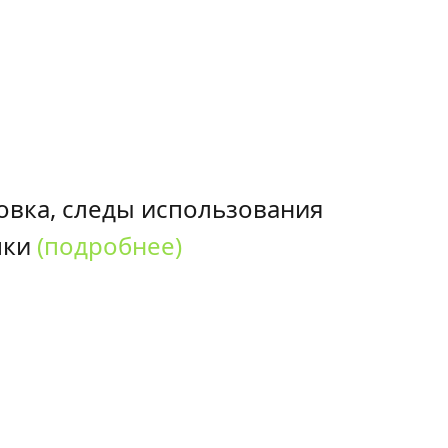
овка, следы использования
пки
(подробнее)