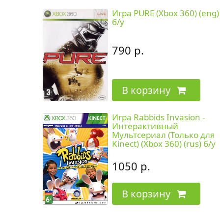
Игра PURE (Xbox 360) (eng)
б/у
790 р.
В корзину
Игра Rabbids Invasion -
Интерактивный
Мультсериал (Только для
Kinect) (Xbox 360) (rus) б/у
1050 р.
В корзину