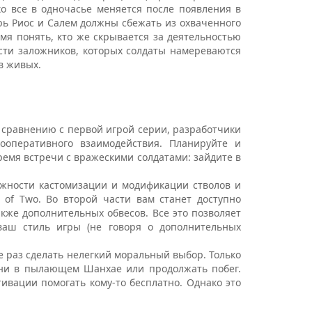
ко все в одночасье меняется после появления в
перь Риос и Салем должны сбежать из охваченного
мя понять, кто же скрывается за деятельностью
асти заложников, которых солдаты намереваются
 в живых.
о сравнению с первой игрой серии, разработчики
ооперативного взаимодействия. Планируйте и
емя встречи с вражескими солдатами: зайдите в
ожности кастомизации и модификации стволов и
of Two. Во второй части вам станет доступно
акже дополнительных обвесов. Все это позволяет
ваш стиль игры (не говоря о дополнительных
е раз сделать нелегкий моральный выбор. Только
ни в пылающем Шанхае или продолжать побег.
ивации помогать кому-то бесплатно. Однако это