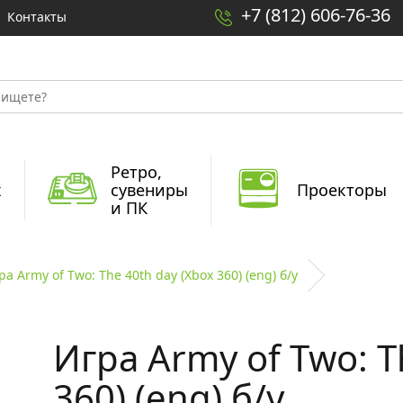
+7 (812) 606-76-36
Контакты
Ретро,
x
сувениры
Проекторы
и ПК
ра Army of Two: The 40th day (Xbox 360) (eng) б/у
Игра Army of Two: T
360) (eng) б/у