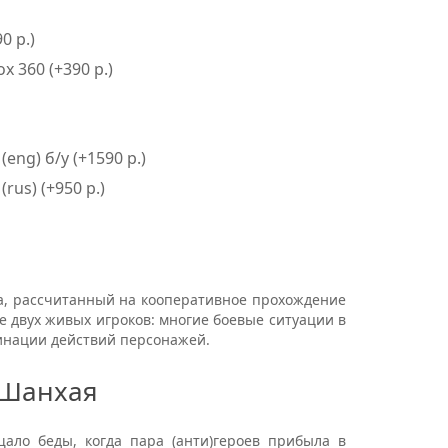
0 р.)
 360 (+390 р.)
 (eng) б/у (+1590 р.)
rus) (+950 р.)
ца, рассчитанный на кооперативное прохождение
ие двух живых игроков: многие боевые ситуации в
инации действий персонажей.
 Шанхая
ало беды, когда пара (анти)героев прибыла в