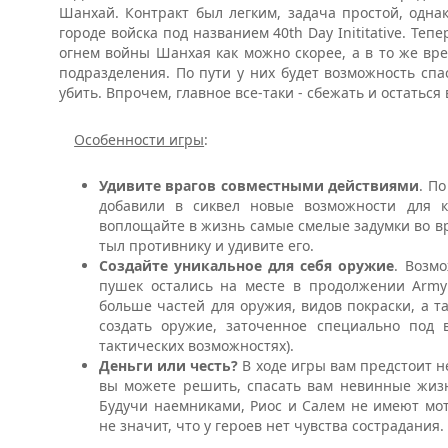
Шанхай. Контракт был легким, задача простой, одна
городе войска под названием 40th Day Inititative. Те
огнем войны Шанхая как можно скорее, а в то же вре
подразделения. По пути у них будет возможность сп
убить. Впрочем, главное все-таки - сбежать и остаться
Особенности игры
:
Удивите врагов совместными действиями
. П
добавили в сиквел новые возможности для к
воплощайте в жизнь самые смелые задумки во вр
тыл противнику и удивите его.
Создайте уникальное для себя оружие
. Возм
пушек остались на месте в продолжении Army 
больше частей для оружия, видов покраски, а т
создать оружие, заточенное специально под 
тактических возможностях).
Деньги или честь?
В ходе игры вам предстоит н
вы можете решить, спасать вам невинные жиз
Будучи наемниками, Риос и Салем не имеют мот
не значит, что у героев нет чувства сострадания.