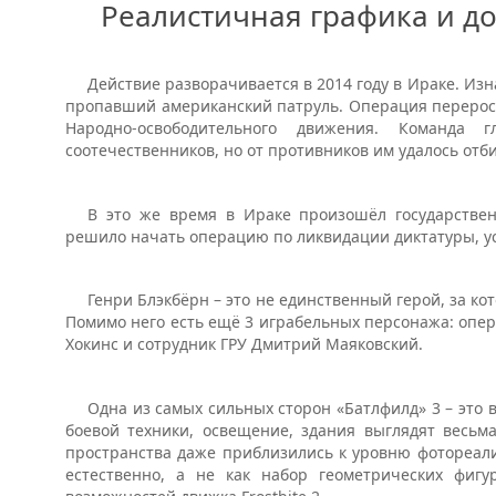
Реалистичная графика и д
Действие разворачивается в 2014 году в Ираке. Из
пропавший американский патруль. Операция переросл
Народно-освободительного движения. Команда
соотечественников, но от противников им удалось отб
В это же время в Ираке произошёл государстве
решило начать операцию по ликвидации диктатуры, у
Генри Блэкбёрн – это не единственный герой, за ко
Помимо него есть ещё 3 играбельных персонажа: опе
Хокинс и сотрудник ГРУ Дмитрий Маяковский.
Одна из самых сильных сторон «Батлфилд» 3 – это
боевой техники, освещение, здания выглядят весьм
пространства даже приблизились к уровню фотореал
естественно, а не как набор геометрических фигу