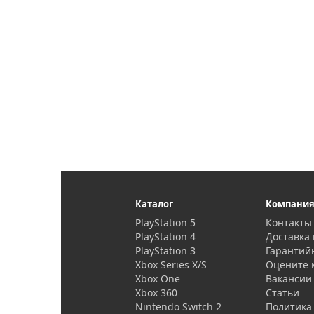
Каталог
Компани
PlayStation 5
Контакты
PlayStation 4
Доставка 
PlayStation 3
Гарантий
Xbox Series X/S
Оцените 
Xbox One
Вакансии
Xbox 360
Статьи
Nintendo Switch 2
Политика