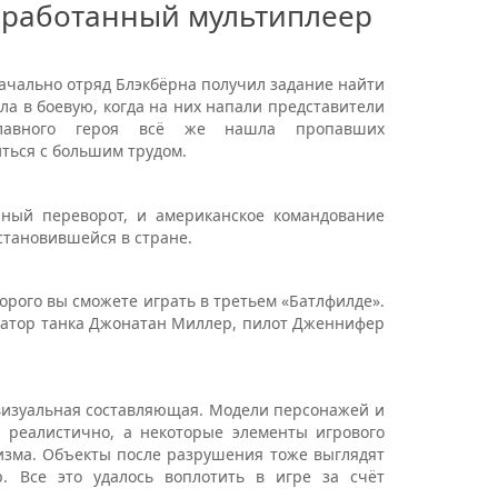
оработанный мультиплеер
начально отряд Блэкбёрна получил задание найти
а в боевую, когда на них напали представители
 главного героя всё же нашла пропавших
иться с большим трудом.
нный переворот, и американское командование
становившейся в стране.
торого вы сможете играть в третьем «Батлфилде».
ратор танка Джонатан Миллер, пилот Дженнифер
 визуальная составляющая. Модели персонажей и
а реалистично, а некоторые элементы игрового
изма. Объекты после разрушения тоже выглядят
р. Все это удалось воплотить в игре за счёт