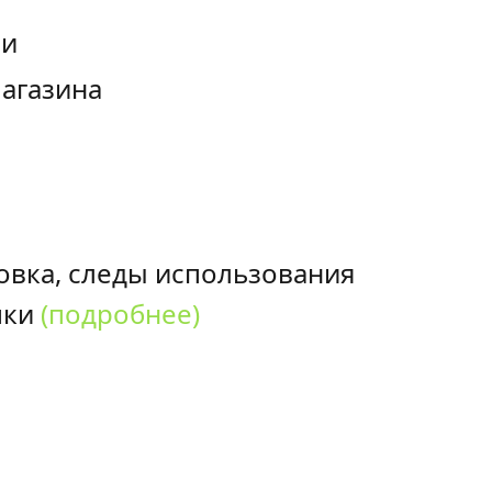
ии
магазина
овка, следы использования
пки
(подробнее)