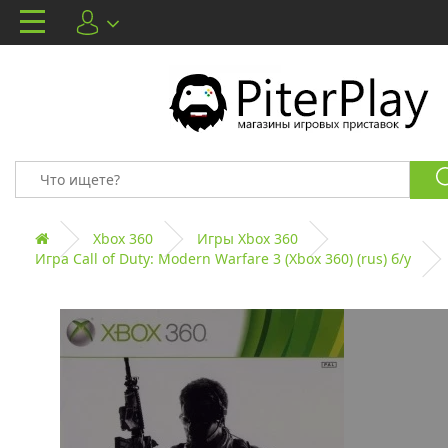
Xbox 360
Игры Xbox 360
Игра Call of Duty: Modern Warfare 3 (Xbox 360) (rus) б/у