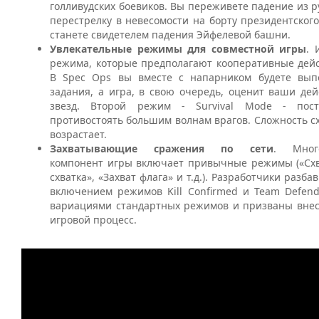
голливудских боевиков. Вы переживете падение из 
перестрелку в невесомости на борту президентского
станете свидетелем падения Эйфелевой башни.
Увлекательные режимы для совместной игры
. 
режима, которые предполагают кооперативные дейс
В Spec Ops вы вместе с напарником будете вып
задания, а игра, в свою очередь, оценит ваши де
звезд. Второй режим - Survival Mode - пос
противостоять большим волнам врагов. Сложность с
возрастает.
Захватывающие сражения по сети
. Много
компонент игры включает привычные режимы («Схв
схватка», «Захват флага» и т.д.). Разработчики разб
включением режимов Kill Confirmed и Team Defend
вариациями стандартных режимов и призваны внес
игровой процесс.