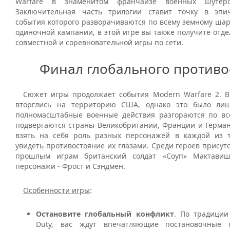
Warfare в знаменитом франчайзе военных шутеро
Заключительная часть трилогии ставит точку в эпич
события которого разворачиваются по всему земному шар
одиночной кампании, в этой игре вы также получите отд
совместной и соревновательной игры по сети.
Финал глобального противо
Сюжет игры продолжает события Modern Warfare 2. В
вторглись на территорию США, однако это было лиш
полномасштабные военные действия разгораются по вс
подвергаются страны Великобритании, Франции и Герман
взять на себя роль разных персонажей в каждой из 
увидеть противостояние их глазами. Среди героев присут
прошлым играм британский солдат «Соуп» Мактави
персонажи - Фрост и Сэндмен.
Особенности игры
:
Остановите глобальный конфликт
. По традиции
Duty, вас ждут впечатляющие постановочные 