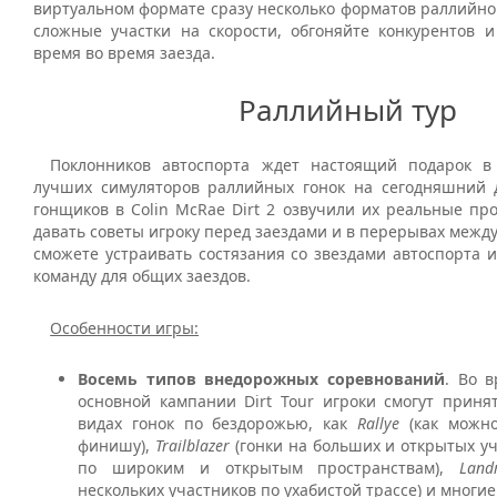
виртуальном формате сразу несколько форматов раллийно
сложные участки на скорости, обгоняйте конкурентов 
время во время заезда.
Раллийный тур
Поклонников автоспорта ждет настоящий подарок в
лучших симуляторов раллийных гонок на сегодняшний 
гонщиков в Colin McRae Dirt 2 озвучили их реальные пр
давать советы игроку перед заездами и в перерывах между
сможете устраивать состязания со звездами автоспорта 
команду для общих заездов.
Особенности игры:
Восемь типов внедорожных соревнований
. Во 
основной кампании Dirt Tour игроки смогут приня
видах гонок по бездорожью, как
Rallye
(как можно
финишу),
Trailblazer
(гонки на больших и открытых уч
по широким и открытым пространствам),
Land
нескольких участников по ухабистой трассе) и многие