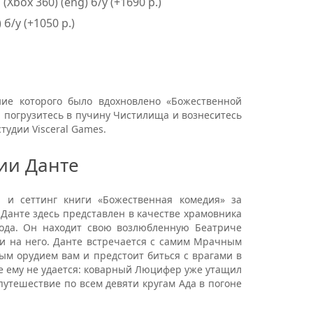
box 360) (eng) б/у (+1690 р.)
 б/у (+1050 р.)
ние которого было вдохновлено «Божественной
 погрузитесь в пучину Чистилища и вознеситесь
тудии Visceral Games.
сии Данте
 и сеттинг книги «Божественная комедия» за
 Данте здесь представлен в качестве храмовника
хода. Он находит свою возлюбленную Беатриче
 и на него. Данте встречается с самим Мрачным
ным орудием вам и предстоит биться с врагами в
че ему не удается: коварный Люцифер уже утащил
путешествие по всем девяти кругам Ада в погоне