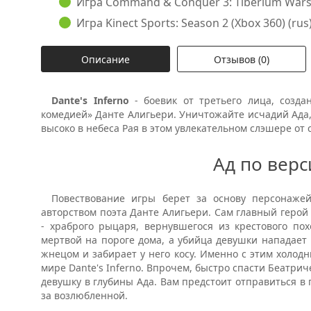
Игра Command & Conquer 3: Tiberium Wars (X
Игра Kinect Sports: Season 2 (Xbox 360) (rus)
Описание
Отзывов (0)
Dante's Inferno
- боевик от третьего лица, созда
комедией» Данте Алигьери. Уничтожайте исчадий Ада,
высоко в небеса Рая в этом увлекательном слэшере от с
Ад по вер
Повествование игры берет за основу персонажей
авторством поэта Данте Алигьери. Сам главный герой
- храброго рыцаря, вернувшегося из крестового по
мертвой на пороге дома, а убийца девушки нападает
жнецом и забирает у него косу. Именно с этим холод
мире Dante's Inferno. Впрочем, быстро спасти Беатри
девушку в глубины Ада. Вам предстоит отправиться в 
за возлюбленной.