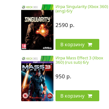
Игра Singularity (Xbox 360)
(eng) б/у
2590 р.
В корзину
Игра Mass Effect 3 (Xbox
360) (rus sub) б/у
950 р.
В корзину