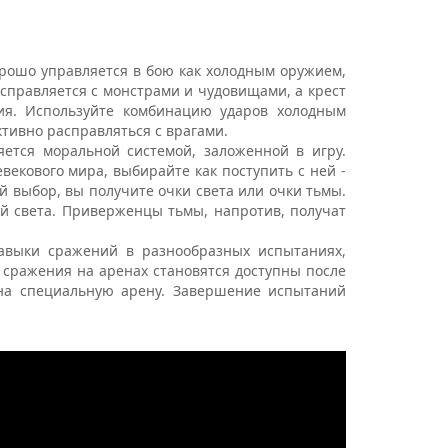
рошо управляется в бою как холодным оружием,
справляется с монстрами и чудовищами, а крест
ния. Используйте комбинацию ударов холодным
ктивно расправляться с врагами.
яется моральной системой, заложенной в игру.
векового мира, выбирайте как поступить с ней -
й выбор, вы получите очки света или очки тьмы.
ей света. Приверженцы тьмы, напротив, получат
авыки сражений в разнообразных испытаниях,
 сражения на аренах становятся доступны после
на специальную арену. Завершение испытаний