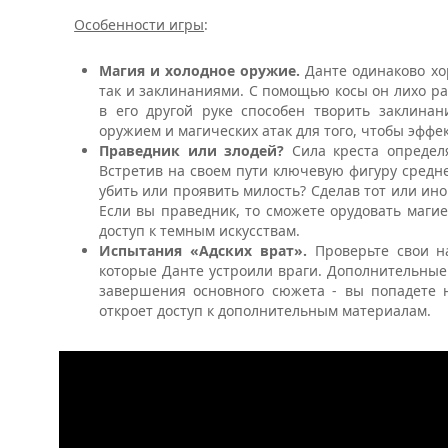
Особенности игры
:
Магия и холодное оружие.
Данте одинаково хо
так и заклинаниями. С помощью косы он лихо ра
в его другой руке способен творить заклина
оружием и магических атак для того, чтобы эффе
Праведник или злодей?
Сила креста определ
Встретив на своем пути ключевую фигуру средне
убить или проявить милость? Сделав тот или ино
Если вы праведник, то сможете орудовать маги
доступ к темным искусствам.
Испытания «Адских врат».
Проверьте свои н
которые Данте устроили враги. Дополнительные
завершения основного сюжета - вы попадете 
откроет доступ к дополнительным материалам.