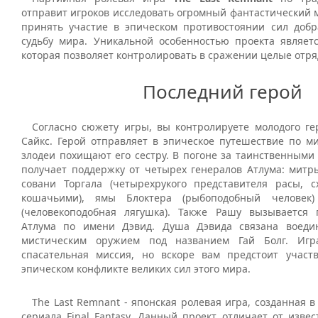
отправит игроков исследовать огромный фантастический 
принять участие в эпическом противостоянии сил доб
судьбу мира. Уникальной особенностью проекта являетс
которая позволяет контролировать в сражении целые отря
Последний герой
Согласно сюжету игры, вы контролируете молодого г
Сайкс. Герой отправляет в эпическое путешествие по ми
злодеи похищают его сестру. В погоне за таинственными
получает поддержку от четырех генералов Атлума: митры
совани Торгала (четырехрукого представителя расы, 
кошачьими), ямы Блоктера (рыбоподобный человек
(человекоподобная лягушка). Также Рашу вызывается
Атлума по имени Дэвид. Душа Дэвида связана воеди
мистическим оружием под названием Гай Болг. Игр
спасательная миссия, но вскоре вам предстоит участ
эпическом конфликте великих сил этого мира.
The Last Remnant - японская ролевая игра, созданная 
сериала Final Fantasy. Данный проект отличает от изве