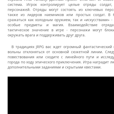
система. Игрок контролирует целые отряды солдат
персонажей. Отряды могут состоять из ключевых пер
также из лидеров наемников или простых солдат. В 
сражаться как холодным оружием, так и «искусствами» - 
особые предметы и магия. Взаимодействие отряд
тактическое значение в игре - персонажи могут блоки
окружать врага и поддерживать друг друга.
В традициях JRPG вас ждет огромный фантастический 
вольны отклоняться от основной сюжетной линии. След
повествования или сходите с линейного пути и исслед
города по ходу эпического приключения. Игра наградит 
дополнительными заданиями и скрытыми квестами.