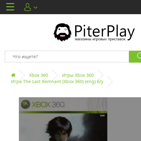
Xbox 360
Игры Xbox 360
Игра The Last Remnant (Xbox 360) (eng) б/у