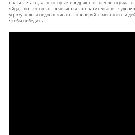
враги летают, а некоторые внедряют в членов отряда по
яйца, из которых появляется отвратительное чудови
угрозу нельзя недооценивать - проверяйте местность и дей
чтобы победить.