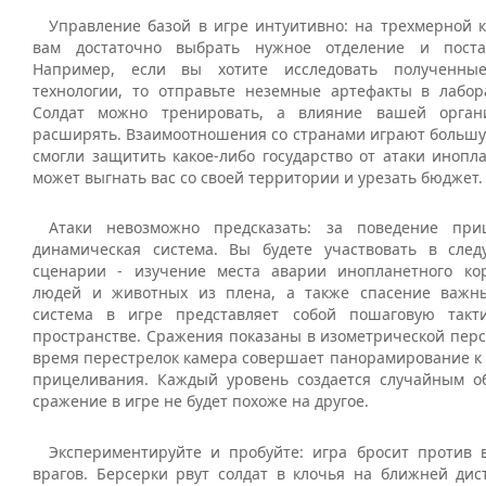
Управление базой в игре интуитивно: на трехмерной к
вам достаточно выбрать нужное отделение и поста
Например, если вы хотите исследовать полученны
технологии, то отправьте неземные артефакты в лабо
Солдат можно тренировать, а влияние вашей орга
расширять. Взаимоотношения со странами играют большую
смогли защитить какое-либо государство от атаки инопл
может выгнать вас со своей территории и урезать бюджет.
Атаки невозможно предсказать: за поведение при
динамическая система. Вы будете участвовать в сле
сценарии - изучение места аварии инопланетного ко
людей и животных из плена, а также спасение важны
система в игре представляет собой пошаговую такт
пространстве. Сражения показаны в изометрической перс
время перестрелок камера совершает панорамирование к 
прицеливания. Каждый уровень создается случайным о
сражение в игре не будет похоже на другое.
Экспериментируйте и пробуйте: игра бросит против 
врагов. Берсерки рвут солдат в клочья на ближней дис