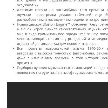
всю драму и непредсказуемость жизни мафии и
окружают их.
Жестокие погони на автомобилях того времени, 
шумные перестрелки делают геймплей еще бо
разнообразным и насыщенным - оцените по достоинс
Новый движок Illusion Engine™ обеспечит безупречн
а любой игрок сможет самостоятельно изучить о
мир в виде криминального города Empire Bay: пог
местам, заходить прямо внутрь зданий и исследов
отдельной деталью в каждом новом интерьере.
Все приметы американской жизни 1940-50-х г
авторами с высокой точностью (автомобили, реклам
даже с изменением времени в этой истории ме
приметы.
Подборка лучших музыкальных композиций середин
полностью погрузиться в атмосферу американского зо