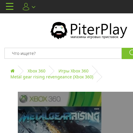
Xbox 360
Игры Xbox 360
Metal gear rising revengeance (Xbox 360)