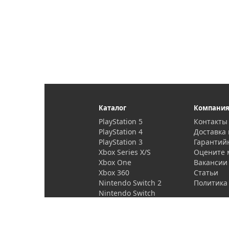
Каталог
Компани
PlayStation 5
Контакты
PlayStation 4
Доставка 
PlayStation 3
Гарантий
Xbox Series X/S
Оцените 
Xbox One
Вакансии
Xbox 360
Статьи
Nintendo Switch 2
Политика
Nintendo Switch
PlayStation Vita
Проекторы и
аксессуары