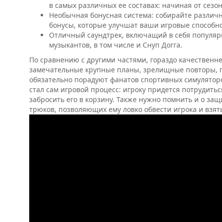
в самых различных ее составах: начиная от сезон
Необычная бонусная система: собирайте различны
бонусы, которые улучшат ваши игровые способн
Отличный саундтрек, включащий в себя популяр
музыкантов, в том числе и Снуп Догга.
По сравнению с другими частями, гораздо качественней
замечательные крупные планы, зрелищные повторы, 
обязательно порадуют фанатов спортивных симуляторов
стал сам игровой процесс: игроку придется потрудитьс
забросить его в корзину. Также нужно помнить и о защ
трюков, позволяющих ему ловко обвести игрока и взять