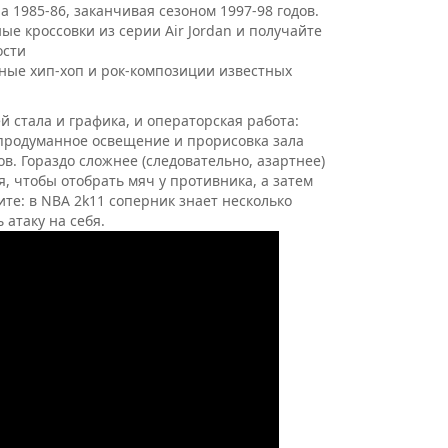
а 1985-86, заканчивая сезоном 1997-98 годов.
е кроссовки из серии Air Jordan и получайте
ости
ные хип-хоп и рок-композиции известных
 стала и графика, и операторская работа:
продуманное освещение и прорисовка зала
. Гораздо сложнее (следовательно, азартнее)
я, чтобы отобрать мяч у противника, а затем
ите: в NBA 2k11 соперник знает несколько
 атаку на себя.