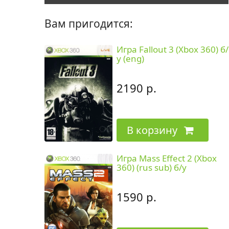
Вам пригодится:
Игра Fallout 3 (Xbox 360) б/
у (eng)
2190 р.
В корзину
Игра Mass Effect 2 (Xbox
360) (rus sub) б/у
1590 р.