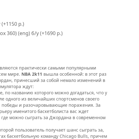
 (+1150 р.)
x 360) (eng) б/у (+1690 р.)
 являются практически самыми популярными
сем мире.
NBA 2k11
вышла особенной: в этот раз
ордан, принесший за собой немало изменений в
имулятора ждут:
, по названию которого можно догадаться, что у
еле одного из величайших спортсменов своего
ие победы и разочаровывающие поражения. За
рьеру именитого баскетболиста вас ждет
, где можно сыграть за Джордана в современном
оторой пользователь получает шанс сыграть за,
х баскетбольную команду Chicago Bulls, причем