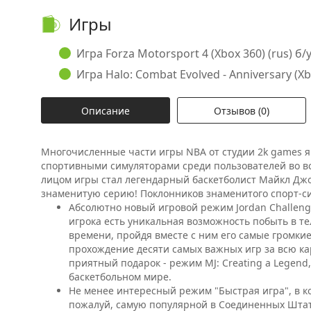
Игры
Игра Forza Motorsport 4 (Xbox 360) (rus) б/у
Игра Halo: Combat Evolved - Anniversary (Xbo
Описание
Отзывов (0)
Многочисленные части игры NBA от студии 2k games
спортивными симуляторами среди пользователей во в
лицом игры стал легендарный баскетболист Майкл Дж
знаменитую серию! Поклонников знаменитого спорт-с
Абсолютно новый игровой режим Jordan Challenge
игрока есть уникальная возможность побыть в т
времени, пройдя вместе с ним его самые громк
прохождение десяти самых важных игр за всю ка
приятный подарок - режим MJ: Creating a Legend
баскетбольном мире.
Не менее интересный режим "Быстрая игра", в к
пожалуй, самую популярной в Соединенных Штата