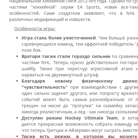
Национальной Хоккейной Лиги 2012-ого года. Однако по с
частями "хоккейной" серии EA Sports, новая все-та
особенностей. Сами создатели заявляют, что в NHL 
различных модификаций и новшеств.
Особенности игры:
Игра стала более ужесточенной
. Чем больше разн
соревнующихся команд, тем эффектней победитель "
поле боя.
Вратари также стали гораздо сильнее
по сравнен
частями NHL. Теперь нужно действительно постара
шайбу. Также при чересчур агрессивной атаке 
нарваться на двухминутный штраф.
Благодаря новому физическому движк
"чувствительность"
при взаимодействии с другим
один сильно заденет другого, или попросту врежетс
событий может быть самым разнообразным: от 
трещин на маске до "прогулки" на скамейку запас
никогда реалистичным, а лед - как никогда скользким
Доступен режим Hockey Ultimate Team
, в кот
дается прекрасная возможность собрать команду м
что теперь Гретцки и Айзерман могут сыграть вместе
Также есть режим, в котором вы можете 