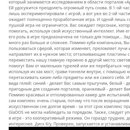
который занимается исследованием в области порталов «Ap
Ей удосужится преодолеть огромный путь снова. В 1-ой ча
лишь экспериментировали с игрой, а вот уже во 2-ой части,
ожидает полноценно проработанная игра. И одной лишь 
пушкой игра не ограничится. Вас ожидает персонаж, кото
помогать, используя свой искусственный интеллект. Имя ег
его роль в игре предназначена не только для помощи... За
много раз больше и сложнее. Помимо куба-компаньона, Вы
пользоваться сферой, которая изменяет, преломляет лучи 
направляет их в нужное место; отталкивающие пластины 
переместить нашу главную героиню в другой место; свето
помогут Вам от маленьких турелей или же перебраться чер
используя их как мост; грави-тоннели внутри, с помощью 
перетаскивать какие-либо предметы или же самого себя. И 
вида гелей: синий - делает Вас самым прыгучим, белый - д
пригодным для создания порталов, оранжевый - делает В
Помимо красивых и отполированных камер для испытаний,
сам комплекс очень старым, потому что после возращения
искусственном сне долгое время - за этот срок комплекс пр
GlaDOS не могла наблюдать за порядком. Также, следует уп
в игре - это кооперативный режима. Он гораздо труднее, 
интереснее. Диск б/у. Проверен, запускается и устанавлив