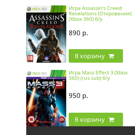
Игра Assassin's Creed:
Revelations (Откровения)
(Xbox 360) б/у
890 р.
В корзину
Игра Mass Effect 3 (Xbox
360) (rus sub) б/у
950 р.
В корзину