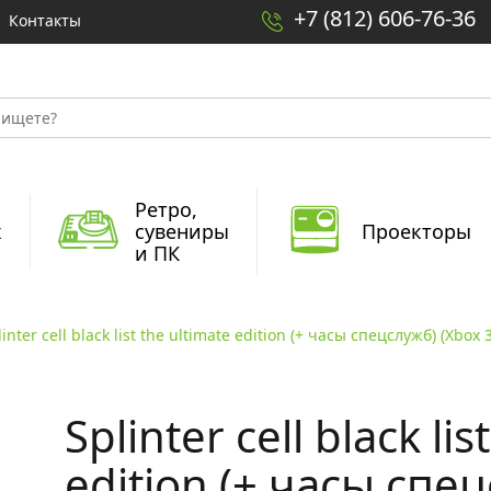
+7 (812) 606-76-36
Контакты
Ретро,
x
сувениры
Проекторы
и ПК
linter cell black list the ultimate edition (+ часы спецслужб) (Xbox 
Splinter cell black lis
edition (+ часы спец