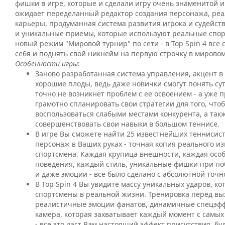
фишки в игре, которые и сделали игру очень знаменитой и
ожидает переделанный редактор создания персонажа, ре
карьеры, продуманная система развития игрока и судейст
и уникальные приемы, которые используют реальные спор
новый режим "Мировой турнир" по сети - в Top Spin 4 все 
себя и поднять свой никнейм на первую строчку в мировом
Особенности игры
:
Заново разработанная система управления, акцент в
хорошие плоды, ведь даже новички смогут понять сут
точно не возникнет проблем с ее освоением - а уже 
грамотно спланировать свои стратегии для того, что
воспользоваться слабыми местами конкурента, а так
совершенствовать свои навыки в большом теннисе.
В игре Вы сможете найти 25 известнейших теннисис
персонаж в Ваших руках - точная копия реального из
спортсмена. Каждая крупица внешности, каждая осо
поведения, каждый стиль, уникальные фишки при по
и даже эмоции - все было сделано с абсолютной точн
В Top Spin 4 Вы увидите массу уникальных ударов, к
спортсмены в реальной жизни. Тренировка перед вы
реалистичные эмоции фанатов, динамичные спецэфф
камера, которая захватывает каждый момент с самых
- все это даст Вам настоящий эффект присутствия, бу