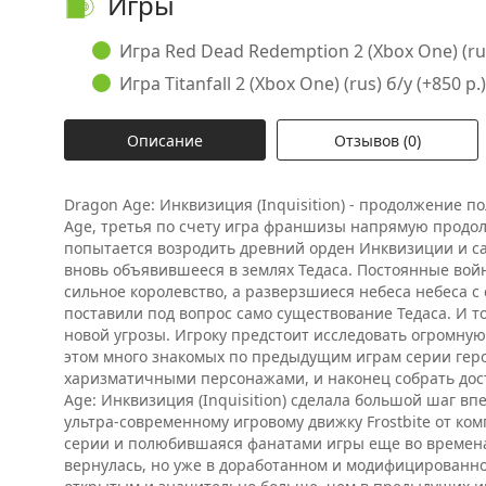
Игры
Игра Red Dead Redemption 2 (Xbox One) (rus
Игра Titanfall 2 (Xbox One) (rus) б/у (+850 р.)
Описание
Отзывов (0)
Dragon Age: Инквизиция (Inquisition) - продолжение
Age, третья по счету игра франшизы напрямую прод
попытается возродить древний орден Инквизиции и са
вновь объявившееся в землях Тедаса. Постоянные вой
сильное королевство, а разверзшиеся небеса небеса 
поставили под вопрос само существование Тедаса. И т
новой угрозы. Игроку предстоит исследовать огромную
этом много знакомых по предыдущим играм серии гер
харизматичными персонажами, и наконец собрать дос
Age: Инквизиция (Inquisition) сделала большой шаг вп
ультра-современному игровому движку Frostbite от ко
серии и полюбившаяся фанатами игры еще во времена 
вернулась, но уже в доработанном и модифицированно