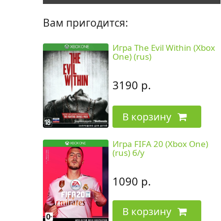
Вам пригодится:
Игра The Evil Within (Xbox
One) (rus)
3190 р.
В корзину
Игра FIFA 20 (Xbox One)
(rus) б/у
1090 р.
В корзину