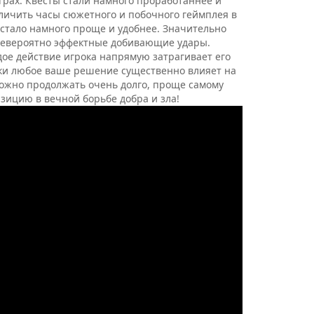
рах. Квесты стали намного проработаннее и
еличить часы сюжетного и побочного геймплея в
 стало намного проще и удобнее. Значительно
невероятно эффектные добивающие удары.
ое действие игрока напрямую затрагивает его
вки любое ваше решение существенно влияет на
ожно продолжать очень долго, проще самому
изицию в вечной борьбе добра и зла!