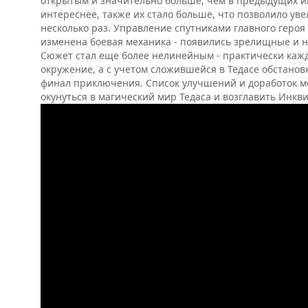
открытым и значительно больше, чем в предыдущих иг
интереснее, также их стало больше, что позволило ув
несколько раз. Управление спутниками главного героя
изменена боевая механика - появились зрелищные и 
Сюжет стал еще более нелинейным - практически кажд
окружение, а с учетом сложившейся в Тедасе обстано
финал приключения. Список улучшений и доработок м
окунуться в магический мир Тедаса и возглавить Инкв