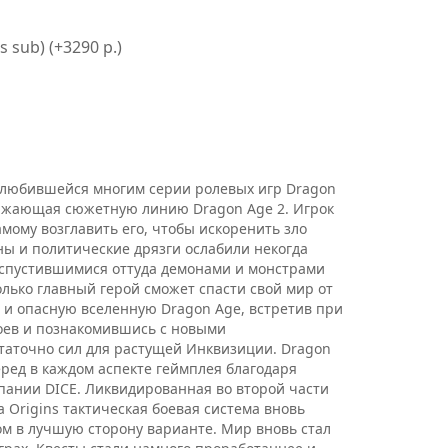
 sub) (+3290 р.)
 полюбившейся многим серии ролевых игр Dragon
олжающая сюжетную линию Dragon Age 2. Игрок
мому возглавить его, чтобы искоренить зло
ны и политические дрязги ослабили некогда
с спустившимися оттуда демонами и монстрами
олько главный герой сможет спасти свой мир от
 и опасную вселенную Dragon Age, встретив при
оев и познакомившись с новыми
таточно сил для растущей Инквизиции. Dragon
еред в каждом аспекте геймплея благодаря
мпании DICE. Ликвидированная во второй части
Origins тактическая боевая система вновь
м в лучшую сторону варианте. Мир вновь стал