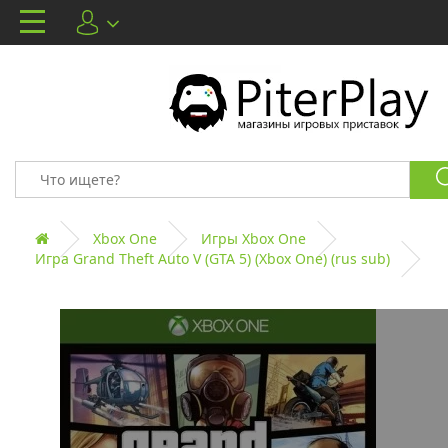
Xbox One
Игры Xbox One
Игра Grand Theft Auto V (GTA 5) (Xbox One) (rus sub)