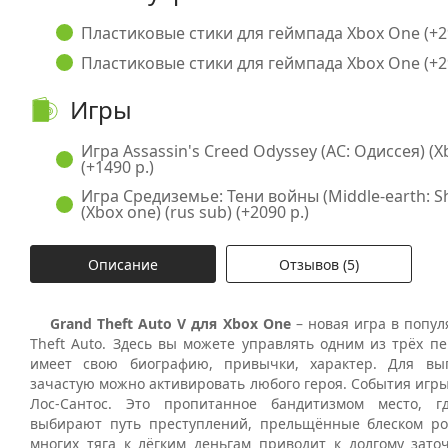
Пластиковые стики для геймпада Xbox One (+29
Пластиковые стики для геймпада Xbox One (+29
Игры
Игра Assassin's Creed Odyssey (AC: Одиссея) (Xb
(+1490 р.)
Игра Средиземье: Тени войны (Middle-earth: S
(Xbox one) (rus sub) (+2090 р.)
Описание
Отзывов (5)
Grand Theft Auto V для Xbox One
– новая игра в попу
Theft Auto. Здесь вы можете управлять одним из трёх п
имеет свою биографию, привычки, характер. Для вы
зачастую можно активировать любого героя. События игры
Лос-Сантос. Это пропитанное бандитизмом место, 
выбирают путь преступлений, прельщённые блеском ро
многих тяга к лёгким деньгам приводит к долгому зат