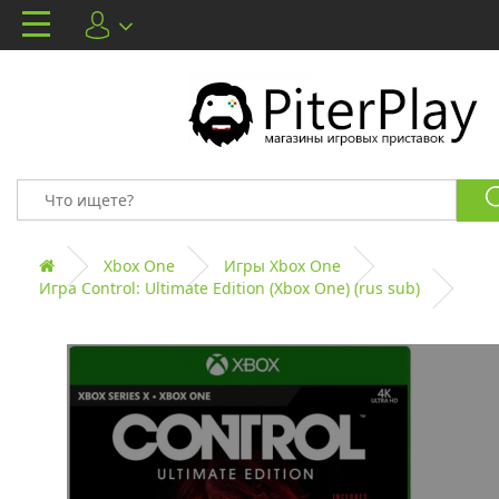
Xbox One
Игры Xbox One
Игра Control: Ultimate Edition (Xbox One) (rus sub)