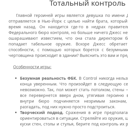
Тотальный контроль
Главной героиней игры является девушка по имени Д
отправляется в Нью-Йорк с целью найти брата, который
время назад. Он находится где-то в недрах правител
Федерального бюро контроля, но больше ничего Джесс не 
ошарашивают известием, что она стала директором б
попадает табельное оружие. Вскоре Джесс обретае
способности, с помощью которых борется с безумным
чертовщина происходит в здании? Выяснить это вам и пре
Особенности игры:
Безумная реальность ФБК.
В Control никогда нельз
конца уверенным. Что произойдет в следующую сек
невозможно. Так, пол может стать потолком, стены 
все перевернется вверх дном, утягивая героиню в
внутри бюро подчиняется незримым законам,
разгадать, под них нужно просто подстроиться.
Творческий подход.
Сражения в игре предполага
ориентироваться в ситуации. Стреляйте из оружия, 
куски стен, столы и стулья, берите под контроль их