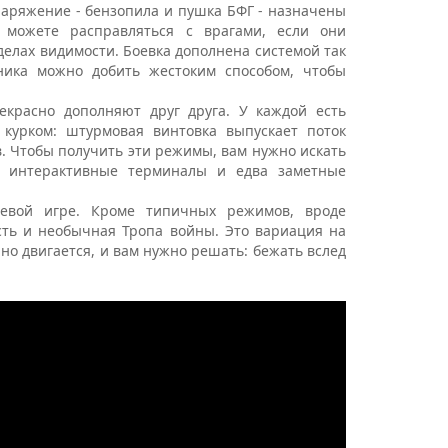
снаряжение - бензопила и пушка БФГ - назначены
можете расправляться с врагами, если они
еделах видимости. Боевка дополнена системой так
ника можно добить жестоким способом, чтобы
красно дополняют друг друга. У каждой есть
курком: штурмовая винтовка выпускает поток
в. Чтобы получить эти режимы, вам нужно искать
, интерактивные терминалы и едва заметные
тевой игре. Кроме типичных режимов, вроде
сть и необычная Тропа войны. Это вариация на
нно двигается, и вам нужно решать: бежать вслед