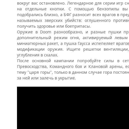
вокруг вас остановлено. Легендарное для серии игр 
на отдельные кнопки. С помощью бензопилы вы 
подобрались близко, а БФГ разносит всех врагов в пр
называемых зверских убийств: оглушенного против
получить здоровье или боеприпасы.
Оружие в Doom разнообразно, и разные пушки пре
дополнительный режим огня, активируемый левым 
миниатюрных ракет, а пушка Гаусса испепеляет враго
модификации оружия. Ищите решетки вентиляции
углубления в скалах.
После основной кампании попробуйте силы в се
Превосходства, Командного боя и Клановой арены, е
тему "царя горы", только в данном случае гора постоя
за ней или залечь в укрытие.