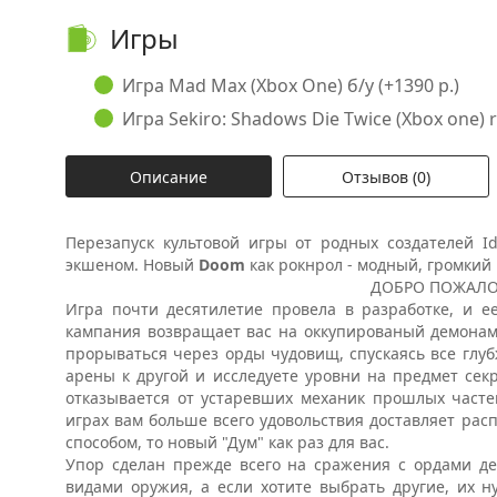
Игры
Игра Mad Max (Xbox One) б/у (+1390 р.)
Игра Sekiro: Shadows Die Twice (Xbox one) r
Описание
Отзывов (0)
Перезапуск культовой игры от родных создателей I
экшеном. Новый
Doom
как рокнрол - модный, громкий 
ДОБРО ПОЖАЛО
Игра почти десятилетие провела в разработке, и ее
кампания возвращает вас на оккупированый демонам
прорываться через орды чудовищ, спускаясь все глуб
арены к другой и исследуете уровни на предмет сек
отказывается от устаревших механик прошлых частей
играх вам больше всего удовольствия доставляет рас
способом, то новый "Дум" как раз для вас.
Упор сделан прежде всего на сражения с ордами д
видами оружия, а если хотите выбрать другие, их н