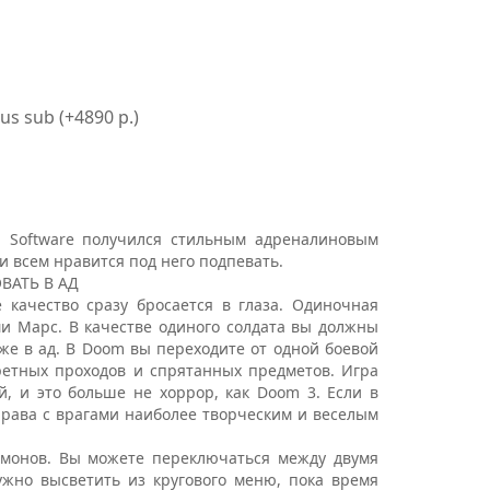
us sub (+4890 р.)
d Software получился стильным адреналиновым
и всем нравится под него подпевать.
ВАТЬ В АД
 качество сразу бросается в глаза. Одиночная
и Марс. В качестве одиного солдата вы должны
же в ад. В Doom вы переходите от одной боевой
ретных проходов и спрятанных предметов. Игра
, и это больше не хоррор, как Doom 3. Если в
права с врагами наиболее творческим и веселым
емонов. Вы можете переключаться между двумя
ужно высветить из кругового меню, пока время