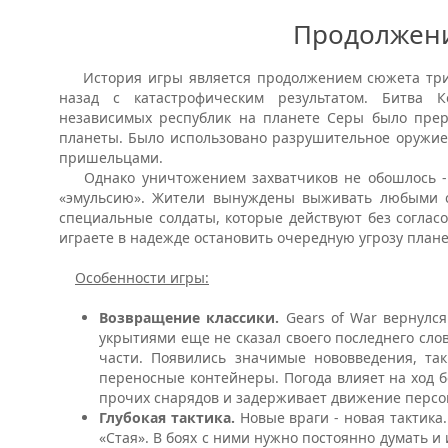
Продолжен
История игры является продолжением сюжета трил
назад с катастрофическим результатом. Битва 
независимых республик на планете Серы было прер
планеты. Было использовано разрушительное оружие,
пришельцами.
Однако уничтожением захватчиков не обошлось - т
«эмульсию». Жители вынуждены выживать любыми ср
специальные солдаты, которые действуют без согласо
играете в надежде остановить очередную угрозу плане
Особенности игры:
Возвращение классики.
Gears of War вернулс
укрытиями еще не сказал своего последнего слов
части. Появились значимые нововведения, т
переносные контейнеры. Погода влияет на ход б
прочих снарядов и задерживает движение персо
Глубокая тактика.
Новые враги - новая тактика
«Стая». В боях с ними нужно постоянно думать и