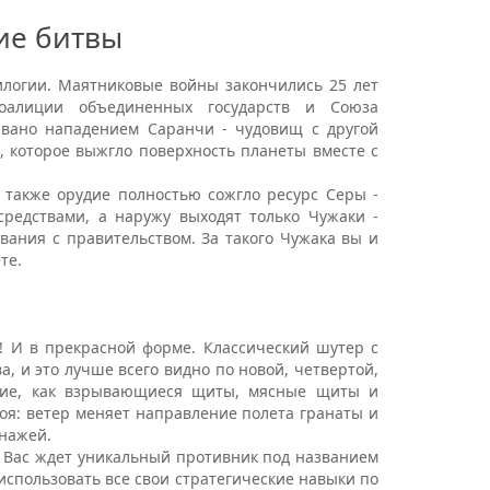
ие битвы
огии. Маятниковые войны закончились 25 лет
Коалиции объединенных государств и Союза
вано нападением Саранчи - чудовищ с другой
 которое выжгло поверхность планеты вместе с
акже орудие полностью сожгло ресурс Серы -
едствами, а наружу выходят только Чужаки -
вания с правительством. За такого Чужака вы и
те.
я! И в прекрасной форме. Классический шутер с
а, и это лучше всего видно по новой, четвертой,
акие, как взрывающиеся щиты, мясные щиты и
оя: ветер меняет направление полета гранаты и
нажей.
. Вас ждет уникальный противник под названием
 использовать все свои стратегические навыки по