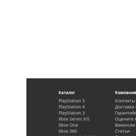
Каталог
Компани
PlayStation 5
Контакты
PlayStation 4
Доставка 
PlayStation 3
Гарантий
Xbox Series X/S
Оцените 
Xbox One
Вакансии
Xbox 360
Статьи