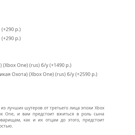
(+290 р.)
(+290 р.)
(Xbox One) (rus) б/у (+1490 р.)
икая Охота) (Xbox One) (rus) б/у (+2590 р.)
из лучших шутеров от третьего лица эпохи Xbox
ox One, и вам предстоит вжиться в роль сына
варищам, как и их отцам до этого, предстоит
остью.