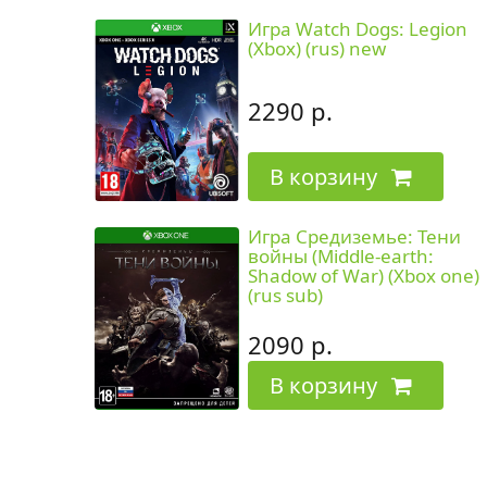
Игра Watch Dogs: Legion
(Xbox) (rus) new
2290 р.
В корзину
Игра Средиземье: Тени
войны (Middle-earth:
Shadow of War) (Xbox one)
(rus sub)
2090 р.
В корзину