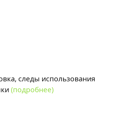
овка, следы использования
пки
(подробнее)