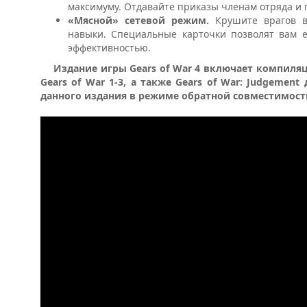
максимуму. Отдавайте приказы членам отряда и 
«Мясной» сетевой режим.
Крушите врагов 
навыки. Специальные карточки позволят вам 
эффективностью.
Издание игры Gears of War 4 включает компиляци
Gears of War 1-3, а также Gears of War: Judgemen
данного издания в режиме обратной совместимост