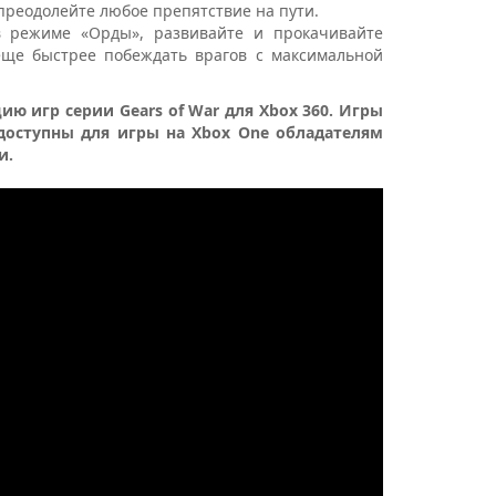
преодолейте любое препятствие на пути.
в режиме «Орды», развивайте и прокачивайте
еще быстрее побеждать врагов с максимальной
ю игр серии Gears of War для Xbox 360. Игры
t доступны для игры на Xbox One обладателям
и.