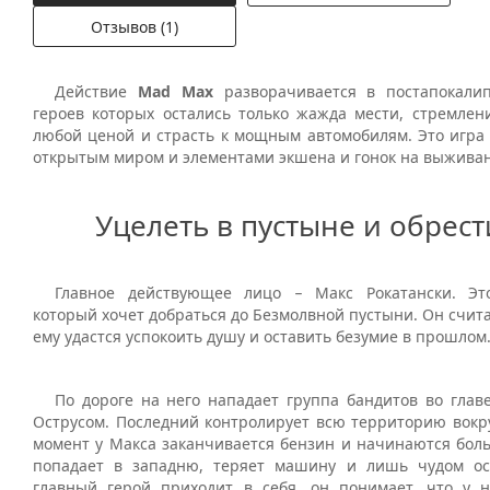
Отзывов (1)
Действие
Mad Max
разворачивается в постапокалип
героев которых остались только жажда мести, стремлени
любой ценой и страсть к мощным автомобилям. Это игра 
открытым миром и элементами экшена и гонок на выжива
Уцелеть в пустыне и обрест
Главное действующее лицо
Макс Рокатански. Эт
–
который хочет добраться до Безмолвной пустыни. Он счита
ему удастся успокоить душу и оставить безумие в прошлом
По дороге на него нападает группа бандитов во глав
Острусом. Последний контролирует всю территорию вокру
момент у Макса заканчивается бензин и начинаются бол
попадает в западню, теряет машину и лишь чудом ос
главный герой приходит в себя, он понимает, что у н