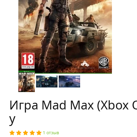
Игра Mad Max (Xbox O
у
1 отзыв