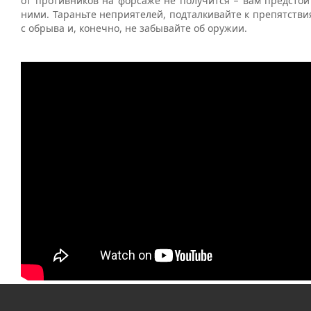
от противников на форсаже не получится
вам предстоит
–
ними. Тараньте неприятелей, подталкивайте к препятстви
с обрыва и, конечно, не забывайте об оружии.