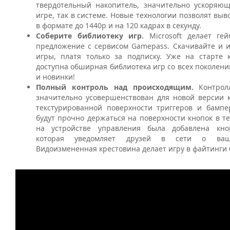
твердотельный накопитель, значительно ускоряющ
игре, так в системе. Новые технологии позволят вы
в формате до 1440p и на 120 кадрах в секунду.
Соберите библиотеку игр.
Microsoft делает ге
предложение с сервисом Gamepass. Скачивайте и 
игры, платя только за подписку. Уже на старте 
доступна обширная библиотека игр со всех поколений
и новинки!
Полный контроль над происходящим.
Контролл
значительно усовершенствован для новой версии к
текстурированной поверхности триггеров и бамп
будут прочно держаться на поверхности кнопок в т
на устройстве управления была добавлена кноп
которая уведомляет друзей в сети о ваши
Видоизмененная крестовина делает игру в файтинги 