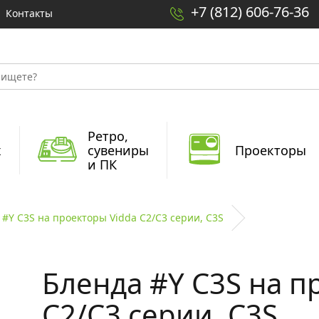
+7 (812) 606-76-36
Контакты
Ретро,
x
сувениры
Проекторы
и ПК
 #Y C3S на проекторы Vidda C2/C3 серии, C3S
Бленда #Y C3S на п
C2/C3 серии, C3S