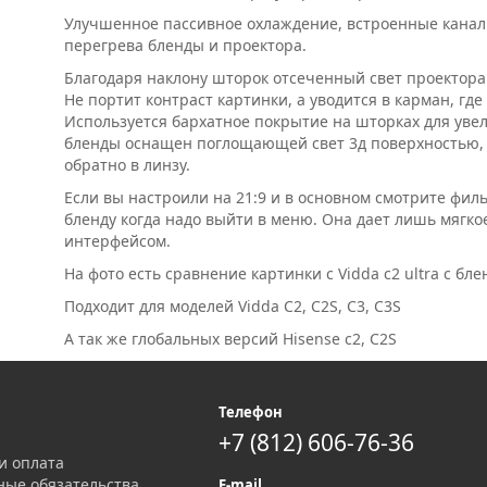
Улучшенное пассивное охлаждение, встроенные канал
перегрева бленды и проектора.
Благодаря наклону шторок отсеченный свет проектора 
Не портит контраст картинки, а уводится в карман, г
Используется бархатное покрытие на шторках для уве
бленды оснащен поглощающей свет 3д поверхностью,
обратно в линзу.
Если вы настроили на 21:9 и в основном смотрите фил
бленду когда надо выйти в меню. Она дает лишь мягкое
интерфейсом.
На фото есть сравнение картинки с Vidda c2 ultra с бле
Подходит для моделей Vidda C2, C2S, C3, C3S
А так же глобальных версий Hisense c2, C2S
я
Телефон
+7 (812) 606-76-36
и оплата
ные обязательства
E-mail