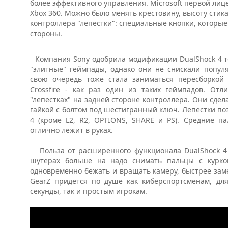
более эффективного управления. Microsoft первой ли
Xbox 360. Можно было менять крестовину, высоту стика
контроллера "лепестки": специальные кнопки, которые
стороны.
Компания Sony одобрила модификации DualShock 4 тол
"элитные" геймпады, однако они не снискали попул
свою очередь тоже стала заниматься пересборкой 
Crossfire - как раз один из таких геймпадов. От
"лепестках" на задней стороне контроллера. Они сде
гайкой с болтом под шестигранный ключ. Лепестки по
4 (кроме L2, R2, OPTIONS, SHARE и PS). Средние п
отлично лежит в руках.
Польза от расширенного функционала DualShock 4 C
шутерах больше на надо снимать пальцы с курко
одновременно бежать и вращать камеру, быстрее замеч
GearZ придется по душе как киберспортсменам, дл
секунды, так и простым игрокам.