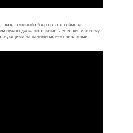
л эксклюзивный обзор на этот геймпад
ачем нужны дополнительные "лепестки" и почему
ествующими на данный момент аналогами.