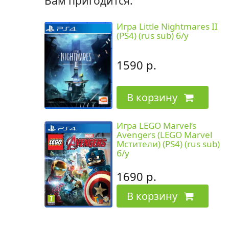
Вам пригодится:
Игра Little Nightmares II
(PS4) (rus sub) б/у
1590 р.
В корзину
Игра LEGO Marvel’s
Avengers (LEGO Marvel
Мстители) (PS4) (rus sub)
б/у
1690 р.
В корзину