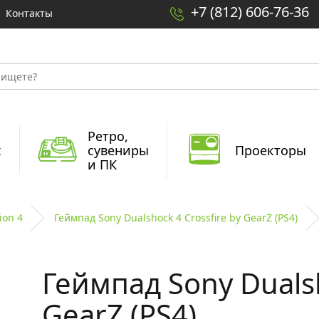
+7 (812) 606-76-36
Контакты
Ретро,
x
сувениры
Проекторы
и ПК
ion 4
Геймпад Sony Dualshock 4 Crossfire by GearZ (PS4)
Геймпад Sony Dualsh
GearZ (PS4)