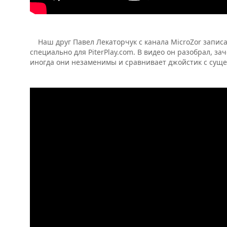
Наш друг Павел Лекаторчук с канала MicroZor записа
специально для PiterPlay.com. В видео он разобрал, з
иногда они незаменимы и сравнивает джойстик с сущ