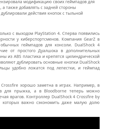
цензировала модификацию своих геймпадов для
, а также добавлять с задней стороны
 дублировали действия кнопок с тыльной
ько с выходом PlayStation 4. Сперва появились
ярности у киберспортсменов. Компания GearZ в
обычных геймпадов для консоли. DualShock 4
личие от простого Дуалшока в дополнительных
ланы из ABS пластика и крепятся цилиндрической
зволяют дублировать основные кнопки DualShock
альцы удобно ложатся под лепестки, и геймпад
rossfire хорошо заметна в играх. Например, в
в для прыжка, а в Bloodborne теперь можно
ая врагов. Контроллер DualShock 4 Crossfire by
я которых важно сэкономить даже малую долю