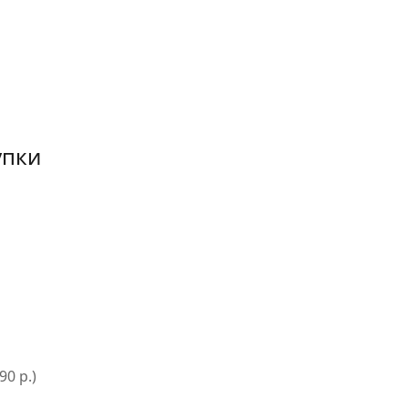
упки
0 р.)