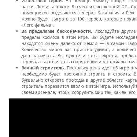
Известные герои.
На помощь Эммету придет зна
части Лючи, а также Бэтмен из вселенной DC. Ср
помощников выделяются генерал Катавасия и Рекс 
можно будет сыграть за 100 героев, которые появ
«Лего-фильма».
За пределами бесконечности.
Исследуйте други
пределы космоса в этой игре. Вы будете исследов
находятся очень далеко от Земли — в самой Падр
Количество миров вас приятно удивит, а количест
даст заскучать. Вы будете искать секреты, пробо
героев, а также искать снаряжение и материалы в ма
Вечный строитель.
Поскольку речь идет об игре в 
необходимо будет постоянно строить и строить. В
буквально откроете проходы в другие области кар
строитель порезвится вволю в этой игре. Используй
своем арсенале, чтобы соорудить мир так, как вы его