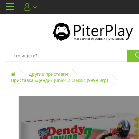
Другие приставки
Приставка «Денди» Junior 2 Classic (9999 игр)