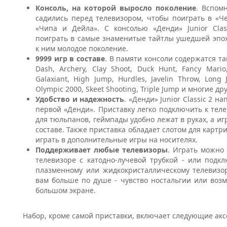
Консоль, на которой выросло поколение
. Вспомн
садились перед телевизором, чтобы поиграть в «Ч
«Чипа и Дейла». С консолью «Денди» Junior Cla
поиграть в самые знаменитые тайтлы ушедшей эпо
к ним молодое поколение.
9999 игр в составе
. В памяти консоли содержатся та
Dash, Archery, Clay Shoot, Duck Hunt, Fancy Mario,
Galaxiant, High Jump, Hurdles, Javelin Throw, Long
Olympic 2000, Skeet Shooting, Triple Jump и многие др
Удобство и надежность
. «Денди» Junior Classic 2 н
первой «Денди». Приставку легко подключить к тел
для тюльпанов, геймпады удобно лежат в руках, а и
составе. Также приставка обладает слотом для картр
играть в дополнительные игры на носителях.
Поддерживает любые телевизоры
. Играть можно 
телевизоре с катодно-лучевой трубкой - или подк
плазменному или жидкокристаллическому телевизор
вам больше по душе - чувство ностальгии или воз
большом экране.
Набор, кроме самой приставки, включает следующие акс