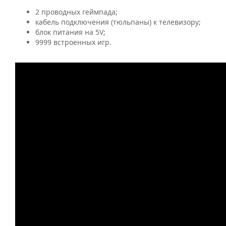
2 проводных геймпада;
кабель подключения (тюльпаны) к телевизору;
блок питания на 5V;
9999 встроенных игр.