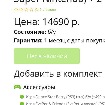
0 отзывов
Цена: 14690 р.
Состояние:
б/у
Гарантия:
1 месяц с даты покуп
Нет в наличии
Добавить в комплект
Аксессуары
Игра Dance Star Party (PS3) (rus) б/у (+490 р
Игра EyePet & Friends (EyePet и друзья) (PS3)