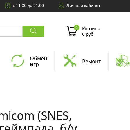
с 11:00 до 21:00
Личный кабинет
Корзина
0 руб.
Обмен
Ремонт
игр
micom (SNES,
 геймпада, б/у