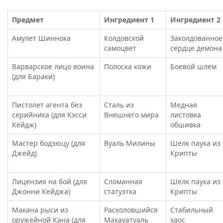
Предмет
Ингредиент 1
Ингредиент 2
Амулет Шиннока
Колдовской
Заколдованное
самоцвет
сердце демона
Варварское лицо воина
Полоска кожи
Боевой шлем
(для Бараки)
Пистолет агента без
Сталь из
Медная
серийника (для Кэсси
Внешнего мира
листовка
Кейдж)
обшивка
Мастер бодзюцу (для
Вуаль Милины
Шелк паука из
Джейд)
Крипты
Лицензия на бой (для
Сломанная
Шелк паука из
Джонни Кейджа)
статуэтка
Крипты
Макана рыси из
Расколовшийся
Стабильный
оружейной Кана (для
Макауатуаль
хаос