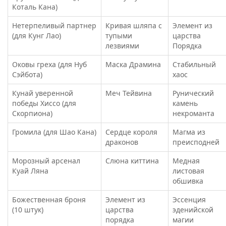
Коталь Кана)
Нетерпеливый партнер
Кривая шляпа с
Элемент из
(для Кунг Лао)
тупыми
царства
лезвиями
Порядка
Оковы греха (для Нуб
Маска Драмина
Стабильный
Сэйбота)
хаос
Кунай уверенной
Меч Тейвина
Рунический
победы Хиссо (для
камень
Скорпиона)
некроманта
Громила (для Шао Кана)
Сердце короля
Магма из
драконов
преисподней
Морозный арсенал
Слюна киттина
Медная
Куай Ляна
листовая
обшивка
Божественная броня
Элемент из
Эссенция
(10 штук)
царства
эденийской
порядка
магии