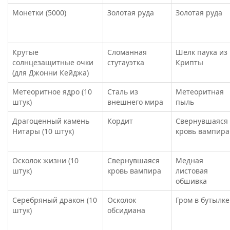
Монетки (5000)
Золотая руда
Золотая руда
Крутые
Сломанная
Шелк паука из
солнцезащитные очки
стутауэтка
Крипты
(для Джонни Кейджа)
Метеоритное ядро (10
Сталь из
Метеоритная
штук)
внешнего мира
пыль
Драгоценный камень
Кордит
Свернувшаяся
Нитары (10 штук)
кровь вампира
Осколок жизни (10
Свернувшаяся
Медная
штук)
кровь вампира
листовая
обшивка
Серебряный дракон (10
Осколок
Гром в бутылке
штук)
обсидиана