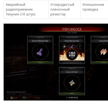
Аварийный
Углеродистый
Изношенная
радиоприемник
пленочный
проводка
Текунин (10 штук)
резистор