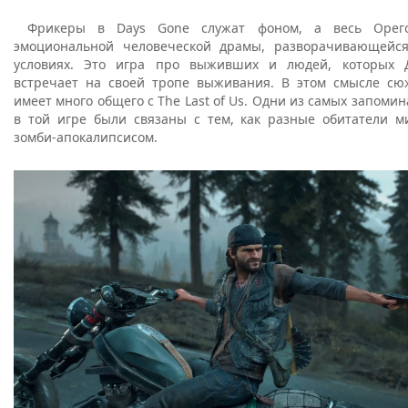
Фрикеры в Days Gone служат фоном, а весь Орего
эмоциональной человеческой драмы, разворачивающейся
условиях. Это игра про выживших и людей, которых 
встречает на своей тропе выживания. В этом смысле сю
имеет много общего с The Last of Us. Одни из самых запом
в той игре были связаны с тем, как разные обитатели м
зомби-апокалипсисом.