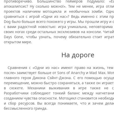
противоречиво. Большинство геймеров подумало: «
апокалипсис? Ну сколько можно!». Тем не менее, игра отл
проектов наличием мотоцикла и необычных зомби. Одн
сравниться с игрой «Одни из нас»? Ведь именно с этим п
Dog было больше всего похожего у игры. Мы прошли игру и
с вами радостной новостью: игра уникальна, неповторима
своих ногах среди остальных эксклюзивов на консоли. Чита
Days Gone, чтобы узнать, почему обязательно стоит игра
открытом мире.
На дороге
Сравнения с «Одни из нас» имеют право на жизнь, тем
после» заимствует больше от Sons of Anarchy и Mad Max. Мот
главного героя Дикона Сэйнт-Джона. С его помощью осуще
перемещение, можно быстро сохраняться, а также он играе
в сюжете. Механики выживания в игре также не с
Разработчики соблюдают тонкий баланс между нагнетан
созданием чувства опасности. Мотоцикл становится необходи
и сбор ресурсов. Вы всегда понимаете, что и зачем дела
бессмысленного гринда.