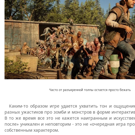
Часто от разъяренной толпы остается просто бежать
Каким-то образом игре удается ухватить тон и ощущение
разных ужастиков про зомби и монстров в форме интеракти
В то же время все это не кажется наигранным и искусств
после» уникален и неповторим - это не «очередная игра про 
собственным характером.