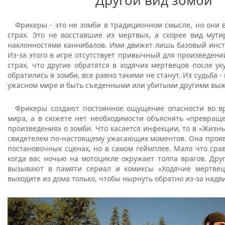
Фрикеры - это не зомби в традиционном смысле, но они 
страх. Это не восставшие из мертвых, а скорее вид мут
наклонностями каннибалов. Ими движет лишь базовый инст
Из-за этого в игре отсутствует привычный для произведени
страх, что другие обратятся в ходячих мертвецов после уку
обратились в зомби, все равно такими не станут. Их судьба -
ужасном мире и быть съеденными или убитыми другими в
Фрикеры создают постоянное ощущение опасности во в
мира, а в сюжете нет необходимости объяснять «превраще
произведениях о зомби. Что касается инфекции, то в «Жизнь
свидетелем по-настоящему ужасающих моментов. Она прояв
постановочных сценах, но в самом геймплее. Мало что сра
когда вас ночью на мотоцикле окружает толпа врагов. Дру
вызывают в памяти сериал и комиксы «Ходячие мертвец
выходите из дома только, чтобы нырнуть обратно из-за на