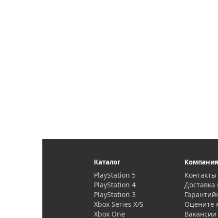
Каталог
Компани
PlayStation 5
Контакты
PlayStation 4
Доставка 
PlayStation 3
Гарантий
Xbox Series X/S
Оцените 
Xbox One
Вакансии