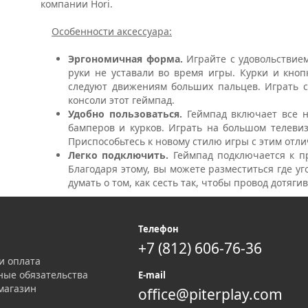
компании Hori.
Особенности аксессуара:
Эргономичная форма.
Играйте с удовольствие
руки не уставали во время игры. Курки и кноп
следуют движениям больших пальцев. Играть с
консоли этот геймпад.
Удобно пользоваться.
Геймпад включает все 
бамперов и курков. Играть на большом телевиз
Приспособьтесь к новому стилю игры с этим отл
Легко подключить.
Геймпад подключается к п
Благодаря этому, вы можете разместиться где уг
думать о том, как сесть так, чтобы провод дотяг
я
Телефон
+7 (812) 606-76-36
и оплата
ные обязательства
E-mail
магазин
office@piterplay.com