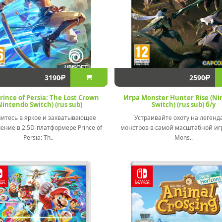
3190
2590
rince of Persia: The Lost Crown
Игра Monster Hunter Rise (N
Nintendo Switch) (rus sub)
Switch) (rus sub) б/у
тесь в яркое и захватывающее
Устраивайте охоту на легенд
ение в 2.5D-платформере Prince of
монстров в самой масштабной иг
Persia: Th..
Mons..