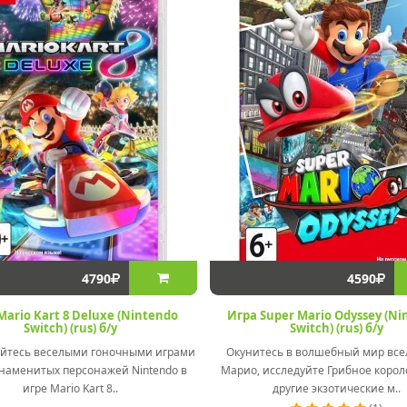
4790
4590
Mario Kart 8 Deluxe (Nintendo
Игра Super Mario Odyssey (Ni
Switch) (rus) б/у
Switch) (rus) б/у
йтесь веселыми гоночными играми
Окунитесь в волшебный мир вс
знаменитых персонажей Nintendo в
Марио, исследуйте Грибное корол
игре Mario Kart 8..
другие экзотические м..