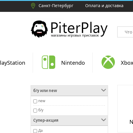
Санкт-Петербург
Оплата и доставка
layStation
Nintendo
Xbo
б/у или new
new
б/у
Супер-акция
N
Да