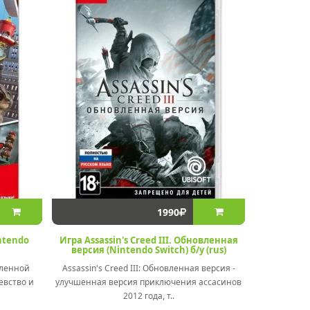
1990
ntendo
Игра Assassin's Creed III. Обновленная
версия (Nintendo Switch) б/у (rus)
еленной
Assassin's Creed III: Обновленная версия -
евство и
улучшенная версия приключения ассасинов
2012 года, т..