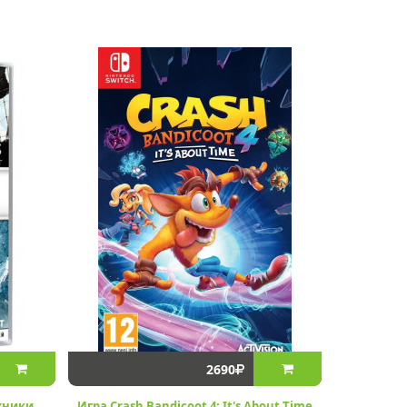
2690
жники.
Игра Crash Bandicoot 4: It's About Time