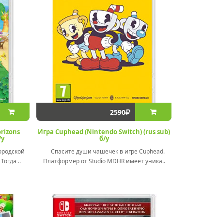
2590
rizons
Игра Cuphead (Nintendo Switch) (rus sub)
/у
б/у
ородской
Спасите души чашечек в игре Cuphead.
Тогда ..
Платформер от Studio MDHR имеет уника..