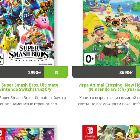
2990
3690
 Super Smash Bros. Ultimate
Игра Animal Crossing: New Ho
Nintendo Switch) (rus) б/у
(Nintendo Switch) (rus) б
uper Smash Bros. Ultimate сойдутся
Хочется вырваться из шумной г
енах знаменитые герои от сер..
суеты, но возможности пока нет? 