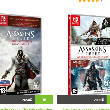
(1)
2650
2090
assin's Creed: The Ezio Collection
Игра Assassins's Creed: Мяте