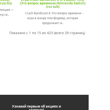
rus) б/у
(Это вопрос времени) (Nintendo Switch)
(rus sub)
ллекция —
Crash Bandicoot 4: Это вопрос времени –
р се..
игра в жанре платформер, которая
продолжает и..
Показано с 1 по 15 из 423 (всего 29 страниц)
Узнавай первым об акциях и
скидках!