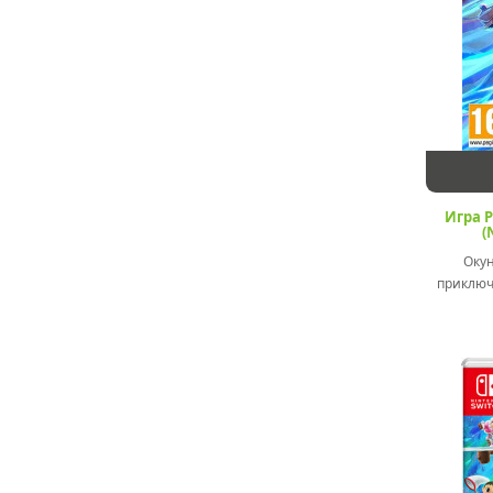
Игра P
(
Окуни
приключ