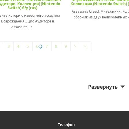
удиторе. Коллекция) (Nintendo
Коллекция (Nintendo Switch) (
Switch) б/у (rus)
Assassin’s Creed: Мятежники. Ко
те историю известного ассасина
сборник из двух великолепных иг
и Возрождения Эцио Аудиторе в
Assassin’s Cr..
2
3
4
5
6
7
8
9
>
>|
Развернуть
я
Телефон