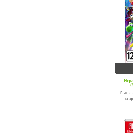
Игра
(
В игре S
на ар