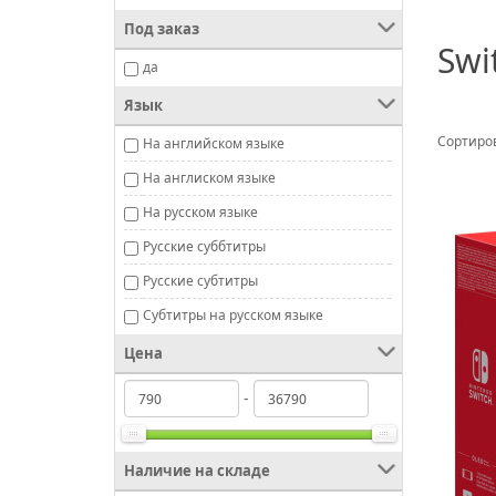
Под заказ
Swi
да
Язык
Сортиров
На английском языке
На англиском языке
На русском языке
Русские суббтитры
Русские субтитры
Субтитры на русском языке
Цена
-
Наличие на складе