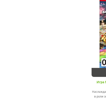
Игра 
Наслажда
в роли 