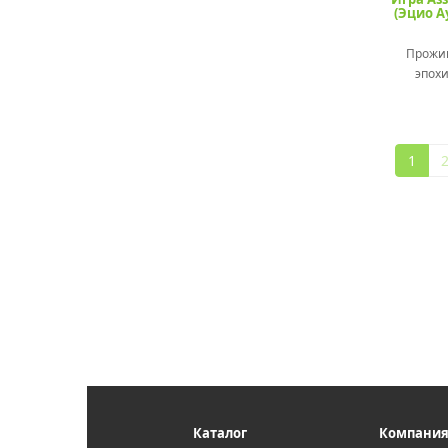
(Эцио А
Проживи
эпох
1
Каталог
Компани