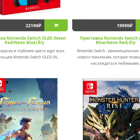
22190
19990
ка Nintendo Switch OLED (Neon
Приставка Nintendo Switch 
Red/Neon Blue) б/у
Blue/Neon Red) б/у
раски и глубокие цвета ждут всех
Nintendo Switch - революционная
льцев Nintendo Switch OLED (N..
нового поколения, которая позво
наслаждаться любимыми.